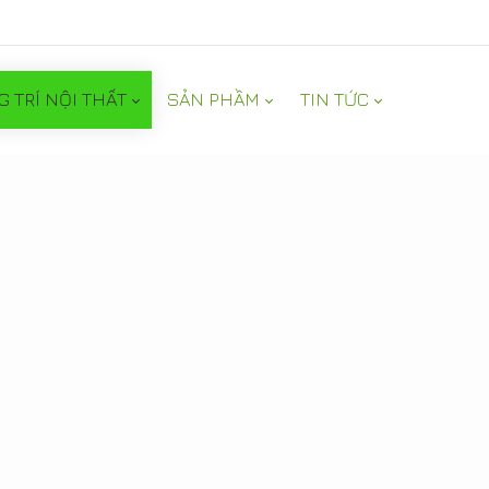
G TRÍ NỘI THẤT
SẢN PHẦM
TIN TỨC