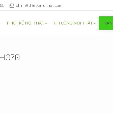
555
chinh@thietkenoithat.com
THIẾT KẾ NỘI THẤT
THI CÔNG NỘI THẤT
TRAN
NỘI THẤT
MH070