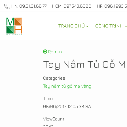
HN: 09.31.31.88.77
HCM: 097.543.8686
HP: 096.1993.
TRANG CHỦ
CÔNG TRÌNH
SẢN PHẨM TRANG TRÍ 
Retrun
Tay Nắm Tủ Gỗ 
Categories
Tay nắm tủ gỗ mạ vàng
Time
08/06/2017 12:05:38 SA
ViewCount
3943