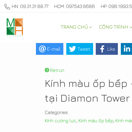
HN: 09.31.31.88.77
HCM: 097.543.8686
HP: 096.1993.
TRANG CHỦ
CÔNG TRÌNH
SẢN PHẨM TRANG TRÍ 
E-mail
Tweet
Like
Retrun
Kính màu ốp bếp
tại Diamon Tower
Categories
Kính cường lực
,
Kính màu ốp bếp
,
Kính màu