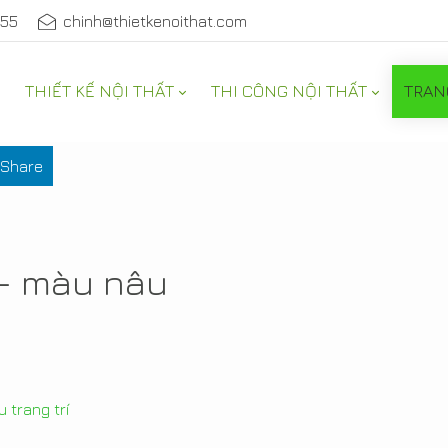
555
chinh@thietkenoithat.com
THIẾT KẾ NỘI THẤT
THI CÔNG NỘI THẤT
TRAN
NỘI THẤT
Share
 - màu nâu
 trang trí