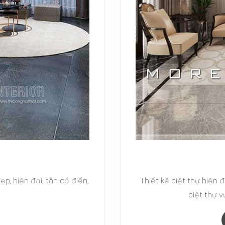
ổ điển, biệt thự cao cấp,
29+ Mẫu thiết kế nội 
 MOREHOME