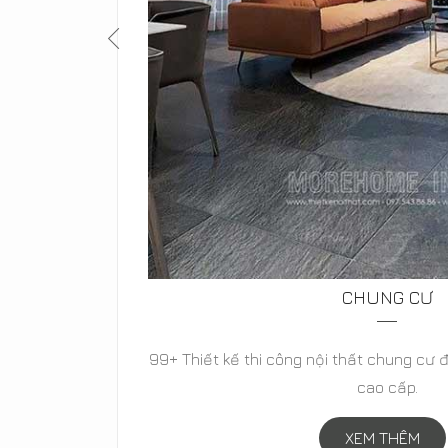
BIỆT THỰ
cổ điển,
Thiết kế biệt thự hiện đại, biệt thự tân c
biệt thự vườn đẳng cấp-
XEM THÊM