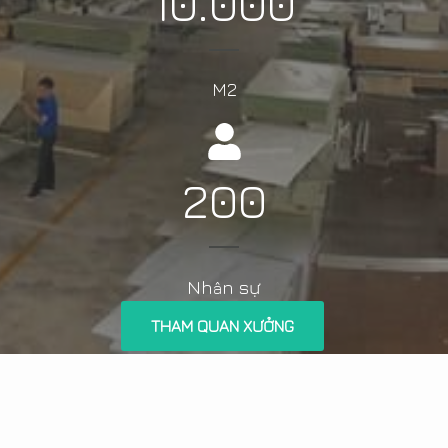
10.000
M2
200
Nh
n sự
â
THAM QUAN XƯỞNG