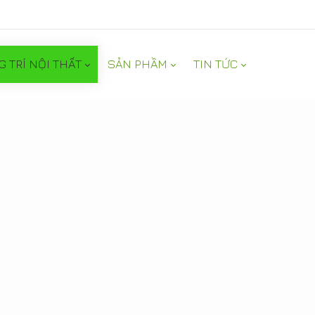
G TRÍ NỘI THẤT
SẢN PHẦM
TIN TỨC