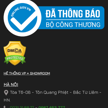
HỆ THỐNG VP + SHOWROOM
HÀ NỘI
Tòa T6-08 - Tôn Quang Phiệt - Bắc Từ Liêm -
HN.
0931.31.88.77
-
0987.653.777