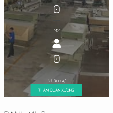
0
M2
0
Nh
n sự
â
THAM QUAN XƯỞNG