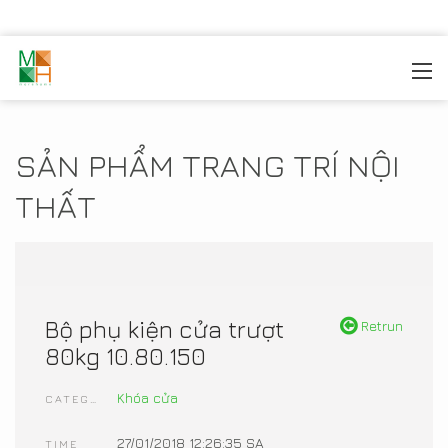
MOREHOME
/
TRANG TRÍ NỘI THẤT
/
SẢN PHẨM NỘI
THẤT
SẢN PHẨM TRANG TRÍ NỘI
THẤT
Bộ phụ kiện cửa trượt
Retrun
80kg 10.80.150
Khóa cửa
CATEGORIES
27/01/2018 12:26:35 SA
TIME