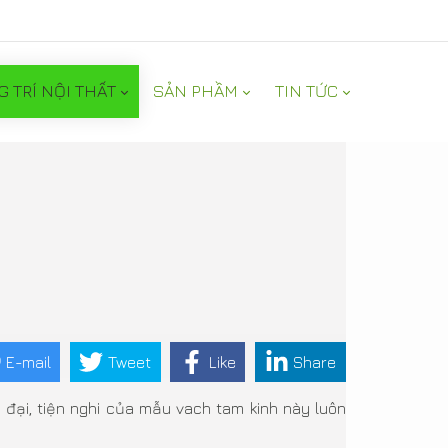
G TRÍ NỘI THẤT
SẢN PHẦM
TIN TỨC
E-mail
Tweet
Like
Share
đại, tiện nghi của mẫu vach tam kinh này luôn