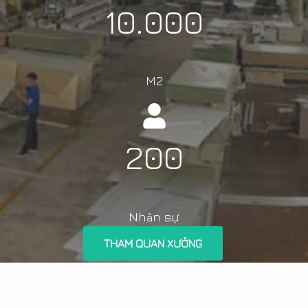
10.000
M2
200
Nh
n sự
â
THAM QUAN XƯỞNG