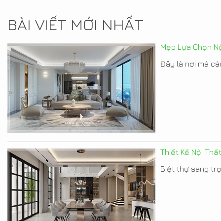
BÀI VIẾT MỚI NHẤT
Mẹo Lựa Chọn Nộ
Đây là nơi mà các
Thiết Kế Nội Thấ
Biệt thự sang tr