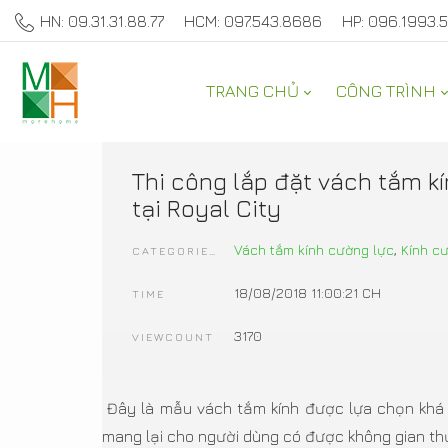
HN: 09.31.31.88.77
HCM: 097.543.8686
HP: 096.1993.
TRANG CHỦ
CÔNG TRÌNH
SẢN PHẨM TRANG TRÍ 
Thi công lắp đặt vách tắm k
tại Royal City
Vách tắm kính cường lực
,
Kính c
CATEGORIES
18/08/2018 11:00:21 CH
TIME
3170
VIEWCOUNT
Đây là mẫu vách tắm kính được lựa chọn khá p
mang lại cho người dùng có được không gian thư