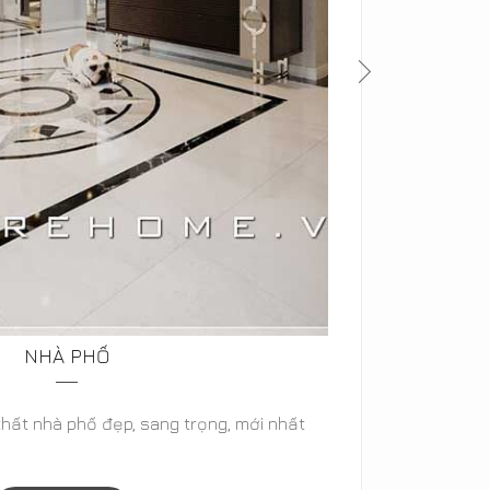
NHÀ PHỐ
thất nhà phố đẹp, sang trọng, mới nhất
99+ Thi