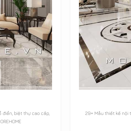
ổ điển, biệt thự cao cấp,
29+ Mẫu thiết kế nội 
 MOREHOME