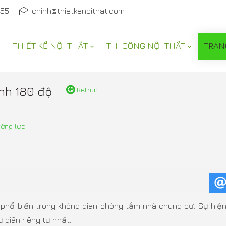
555
chinh@thietkenoithat.com
THIẾT KẾ NỘI THẤT
THI CÔNG NỘI THẤT
TRAN
NỘI THẤT
ính 180 độ
Retrun
ường lực
hổ biến trong không gian phòng tắm nhà chung cư. Sự hiện 
 giãn riêng tư nhất.