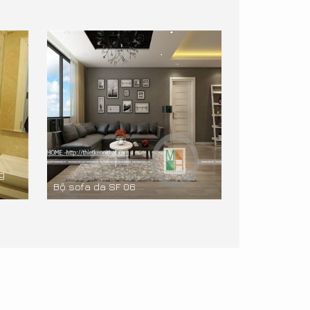
g
Bộ sofa da SF 06