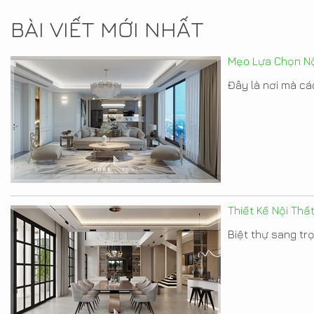
BÀI VIẾT MỚI NHẤT
Mẹo Lựa Chọn Nộ
Đây là nơi mà các
Thiết Kế Nội Thấ
Biệt thự sang tr