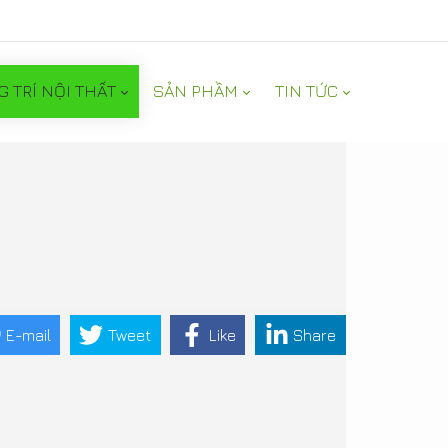
G TRÍ NỘI THẤT
SẢN PHẦM
TIN TỨC
E-mail
Tweet
Like
Share