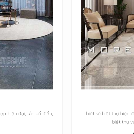
ổ điển, biệt thự cao cấp,
29+ Mẫu thiết kế nội 
 MOREHOME