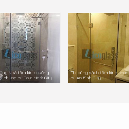
công Nhà tắm kính cường
Thi công vách tắm kính chun
tại chung cư Gold Mark City
cư An Bình City