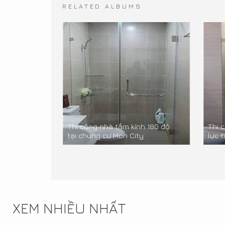
RELATED ALBUMS
Thi công nhà tắm kính 180 độ
Thi 
tại chung cư Mon City
lực 
XEM NHIỀU NHẤT