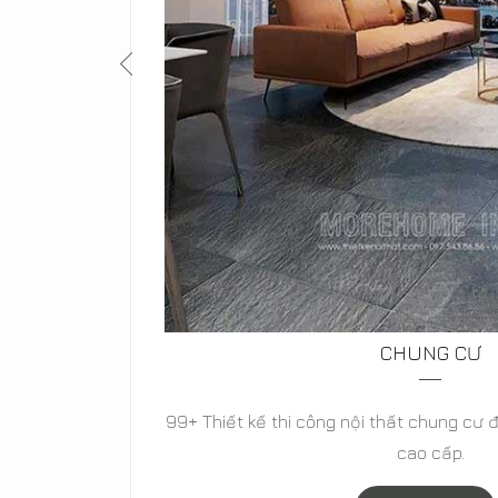
BIỆT THỰ
cổ điển,
Thiết kế biệt thự hiện đại, biệt thự tân c
biệt thự vườn đẳng cấp-