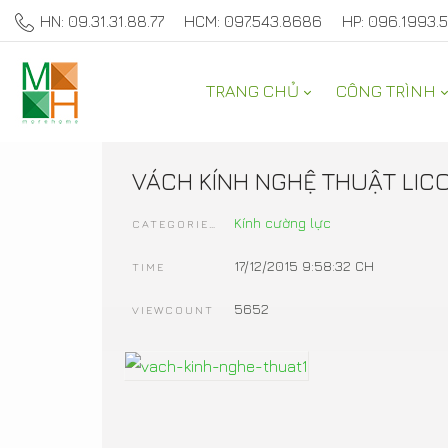
HN: 09.31.31.88.77
HCM: 097.543.8686
HP: 096.1993.
TRANG CHỦ
CÔNG TRÌNH
SẢN PHẨM TRANG TRÍ 
VÁCH KÍNH NGHỆ THUẬT LIC
Kính cường lực
CATEGORIES
17/12/2015 9:58:32 CH
TIME
5652
VIEWCOUNT