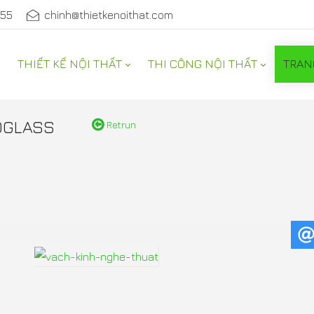
555
chinh@thietkenoithat.com
THIẾT KẾ NỘI THẤT
THI CÔNG NỘI THẤT
TRAN
NỘI THẤT
OGLASS
Retrun