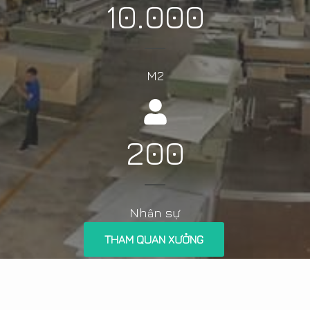
10.000
M2
200
Nh
n sự
â
THAM QUAN XƯỞNG