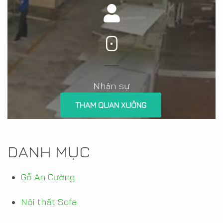
0
Nh
n sự
â
THAM QUAN XƯỞNG
DANH MỤC
Gỗ An Cường
Nội thất Sofa