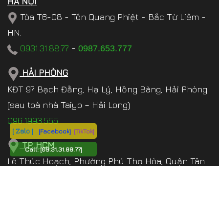
HÀ NỘI
Tòa T6-08 - Tôn Quang Phiệt - Bắc Từ Liêm -
HN.
0931.31.88.77
-
0987.653.777
HẢI PHÒNG
KĐT 97 Bạch Đằng, Hạ Lý, Hồng Bàng, Hải Phòng
(sau toà nhà Taiyo – Hải Long)
096.1993.555
[ Zalo ]
[Facebook]
[TikTok]
TP. HCM
Call:
[09.31.31.88.77]
Lê Thúc Hoạch, Phường Phú Thọ Hòa, Quận Tân
Phú , TP.HCM
097.543.8686
ĐÀ NẴNG