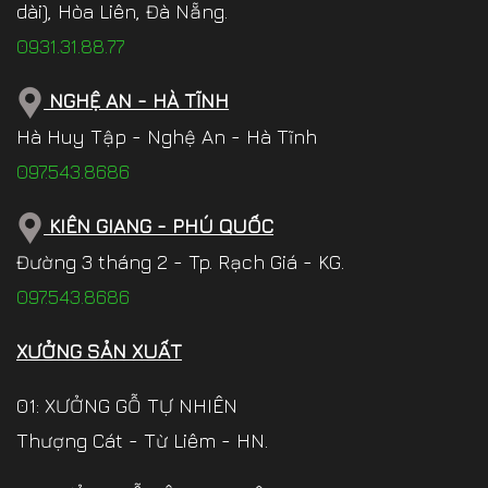
dài), Hòa Liên, Đà Nẵng.
0931.31.88.77
NGHỆ AN - HÀ TĨNH
Hà Huy Tập - Nghệ An - Hà Tĩnh
097.543.8686
KIÊN GIANG - PHÚ QUỐC
Đường 3 tháng 2 - Tp. Rạch Giá - KG.
097.543.8686
XƯỞNG SẢN XUẤT
01: XƯỞNG GỖ TỰ NHIÊN
Thượng Cát - Từ Liêm - HN.