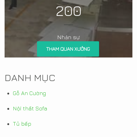
200
Nh
n sự
â
THAM QUAN XƯỞNG
DANH MỤC
Gỗ An Cường
Nội thất Sofa
Tủ bếp