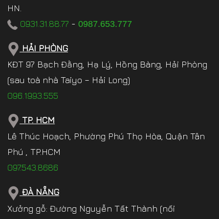
HN.
0931.31.88.77
-
0987.653.777
HẢI PHÒNG
KĐT 97 Bạch Đằng, Hạ Lý, Hồng Bàng, Hải Phòng
(sau toà nhà Taiyo – Hải Long)
096.1993.555
TP. HCM
Lê Thúc Hoạch, Phường Phú Thọ Hòa, Quận Tân
Phú , TP.HCM
097.543.8686
ĐÀ NẴNG
Xưởng gỗ: Đường Nguyễn Tất Thành (nối