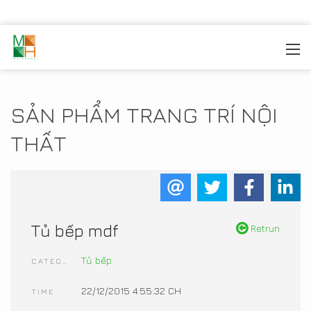
MOREHOME
/
TRANG TRÍ NỘI THẤT
/
SẢN PHẨM NỘI
THẤT
SẢN PHẨM TRANG TRÍ NỘI
THẤT
Tủ bếp mdf
Retrun
Tủ bếp
CATEGORIES
22/12/2015 4:55:32 CH
TIME