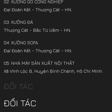
02: XƯỞNG GỖ CÔNG NGHIỆP
Đại Đoàn Kết - Thượng Cát - HN.
03: XƯỞNG ĐÁ
Thượng Cát - Bắc Từ Liêm - HN.
04: XƯỞNG SOFA
Đại Đoàn Kết - Thượng Cát - HN.
05: NHÀ MÁY SẢN XUẤT NỘI THẤT
Xã Vĩnh Lộc B, Huyện Bình Chánh, Hồ Chí Minh.
ĐỐI TÁC
ĐỐI TÁC