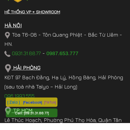
HỆ THỐNG VP + SHOWROOM
HÀ NỘI
Tòa T6-08 - Tôn Quang Phiệt - Bắc Từ Liêm -
HN.
0931.31.88.77
-
0987.653.777
HẢI PHÒNG
KĐT 97 Bạch Đằng, Hạ Lý, Hồng Bàng, Hải Phòng
(sau toà nhà Taiyo – Hải Long)
096.1993.555
[ Zalo ]
[Facebook]
[TikTok]
TP. HCM
Call:
[09.31.31.88.77]
Lê Thúc Hoạch, Phường Phú Thọ Hòa, Quận Tân
Phú , TP.HCM