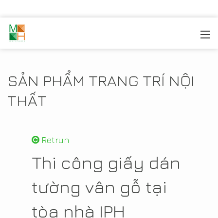
MOREHOME
/
TRANG TRÍ NỘI THẤT
/
SẢN PHẨM NỘI
THẤT
SẢN PHẨM TRANG TRÍ NỘI
THẤT
Retrun
Thi công giấy dán
tường vân gỗ tại
tòa nhà IPH