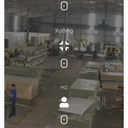
0
Xưởng
0
M2
0