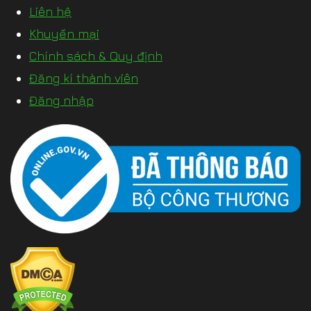
Liên hệ
Khuyến mại
Chính sách & Quy định
Đăng kí thành viên
Đăng nhập