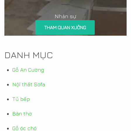
Nh
n sự
â
THAM QUAN XƯỞNG
DANH MỤC
Gỗ An Cường
Nội thất Sofa
Tủ bếp
Bàn thờ
Gỗ óc chó