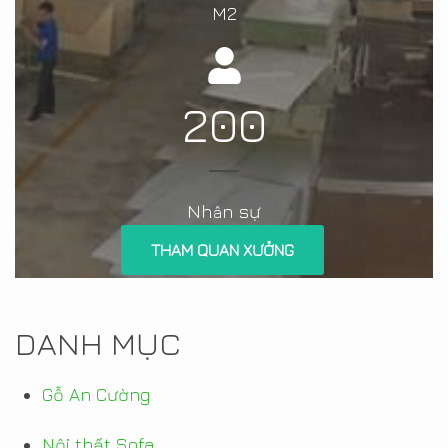
M2
200
Nh
n sự
â
THAM QUAN XƯỞNG
DANH MỤC
Gỗ An Cường
Nội thất Sofa