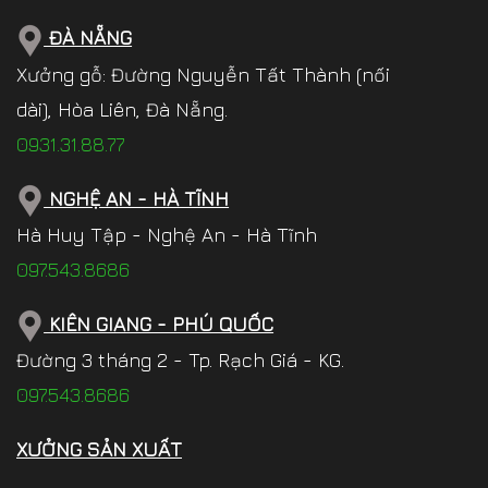
ĐÀ NẴNG
Xưởng gỗ: Đường Nguyễn Tất Thành (nối
dài), Hòa Liên, Đà Nẵng.
0931.31.88.77
NGHỆ AN - HÀ TĨNH
Hà Huy Tập - Nghệ An - Hà Tĩnh
097.543.8686
KIÊN GIANG - PHÚ QUỐC
Đường 3 tháng 2 - Tp. Rạch Giá - KG.
097.543.8686
XƯỞNG SẢN XUẤT