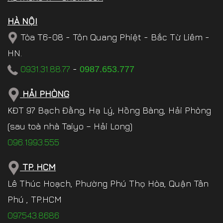
HÀ NỘI
Tòa T6-08 - Tôn Quang Phiệt - Bắc Từ Liêm -
HN.
0931.31.88.77
-
0987.653.777
HẢI PHÒNG
KĐT 97 Bạch Đằng, Hạ Lý, Hồng Bàng, Hải Phòng
(sau toà nhà Taiyo – Hải Long)
096.1993.555
TP. HCM
Lê Thúc Hoạch, Phường Phú Thọ Hòa, Quận Tân
Phú , TP.HCM
097.543.8686