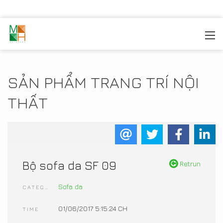
MOREHOME
/
TRANG TRÍ NỘI THẤT
/
SẢN PHẨM NỘI
THẤT
SẢN PHẨM TRANG TRÍ NỘI
THẤT
Bộ sofa da SF 09
Retrun
Sofa da
CATEGORIES
01/06/2017 5:15:24 CH
TIME