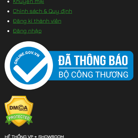
Khuyến mại
Chính sách & Quy định
Đăng kí thành viên
Đăng nhập
HỆ THỐNG VP + SHOWROOM