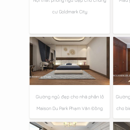
Nội thất phòng ngủ đẹp cho chung
Mẫu 
cư Goldmark City
Giường ngủ đẹp cho nhà phân lô
Giường
Maison Du Park Phạm Văn Đồng
cho bi