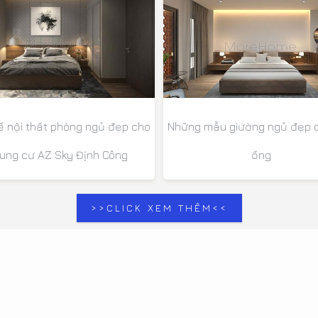
kế nội thất phòng ngủ đẹp cho
Những mẫu giường ngủ đẹp 
ung cư AZ Sky Định Công
ống
>>CLICK XEM THÊM<<