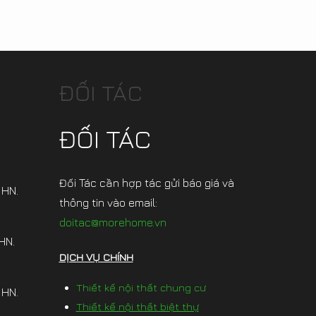
ĐỐI TÁC
ĐỐI TÁC
Đối Tác cần hợp tác gửi báo giá và
 HN.
thông tin vào email:
doitac@morehome.vn
HN.
DỊCH VỤ CHÍNH
Thiết kế nội thất chung cư
 HN.
Thiết kế nội thất biệt thự