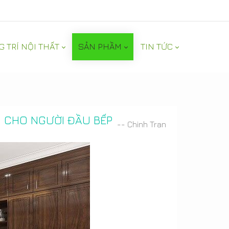
G TRÍ NỘI THẤT
SẢN PHẦM
TIN TỨC
I CHO NGƯỜI ĐẦU BẾP
-- Chinh Tran