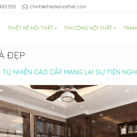
993.555
chinh@thietkenoithat.com
THIẾT KẾ NỘI THẤT
THI CÔNG NỘI THẤT
TRAN
À ĐẸP
Ỗ TỰ NHIÊN CAO CẤP MANG LẠI SỰ TIỆN NGH