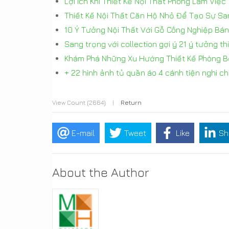
Lợi Ích Khi Thiết Kế Nội Thất Phòng Làm Việc
Thiết Kế Nội Thất Căn Hộ Nhỏ Để Tạo Sự Sa
10 Ý Tưởng Nội Thất Với Gỗ Công Nghiệp Bá
Sang trọng với collection gợi ý 21 ý tưởng t
Khám Phá Những Xu Hướng Thiết Kế Phòng 
+ 22 hình ảnh tủ quần áo 4 cánh tiện nghi ch
View Count (2664)
|
Return
E-mail
Tweet
Like
Sh
About the Author