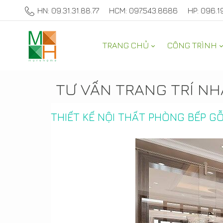
HN: 09.31.31.88.77
HCM: 097.543.8686
HP: 096.1
TRANG CHỦ
CÔNG TRÌNH
TƯ VẤN TRANG TRÍ NH
THIẾT KẾ NỘI THẤT PHÒNG BẾP G