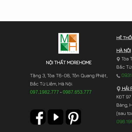
HỆ THỐ
HÀ NỘI
Tòa T
NỘI THẤT MOREHOME
Bắc Từ 
0931.
Tầng 3, Tòa T6-08, Tôn Quang Phiệt,
Bắc Từ Liêm, Hà Nội.
HẢI 
097.1982.777
-
0987.653.777
KĐT 97
Bàng, 
(sau to
096.19