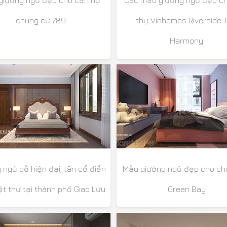
giường ngủ đẹp cho căn hộ
Các mẫu giường ngủ đẹp ch
chung cư 789
thự Vinhomes Riverside 
Harmony
 ngủ gỗ hiện đại, tân cổ điển
Mẫu giường ngủ đẹp cho ch
ệt thự tại thành phố Giao Lưu
Green Bay