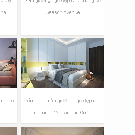
o biệt
Mẫu giường ngủ đẹp cho chung cư
The
Season Avenue
ung cư
Tổng hợp mẫu giường ngủ đẹp cho
chung cư Ngoại Giao Đoàn