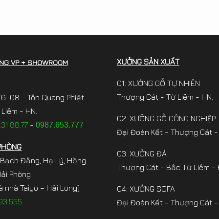
XƯỞNG SẢN XUẤT
NG VP + SHOWROOM
01: XƯỞNG GỖ TỰ NHIÊN
Thượng Cát - Từ Liêm - HN.
6-08 - Tôn Quang Phiệt -
Liêm - HN.
02: XƯỞNG GỖ CÔNG NGHIỆP
31.88.77
-
0987.653.777
Đại Đoàn Kết - Thượng Cát -
PHÒNG
03: XƯỞNG ĐÁ
 Bạch Đằng, Hạ Lý, Hồng
Thượng Cát - Bắc Từ Liêm - 
Hải Phòng
à nhà Taiyo – Hải Long)
04: XƯỞNG SOFA
93.555
Đại Đoàn Kết - Thượng Cát -