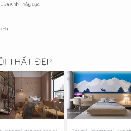
 Cửa Kính Thủy Lực
minh
I THẤT ĐẸP