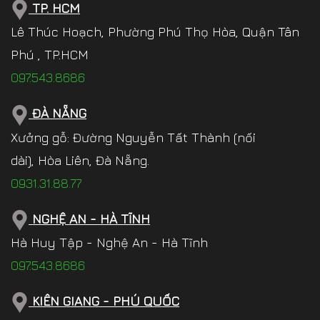
TP. HCM
Lê Thúc Hoạch, Phường Phú Thọ Hòa, Quận Tân
Phú , TP.HCM
097.543.8686
ĐÀ NẴNG
Xưởng gỗ: Đường Nguyễn Tất Thành (nối
dài), Hòa Liên, Đà Nẵng.
0931.31.88.77
NGHỆ AN - HÀ TĨNH
Hà Huy Tập - Nghệ An - Hà Tĩnh
097.543.8686
KIÊN GIANG - PHÚ QUỐC