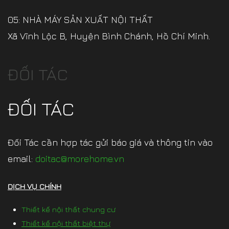
05: NHÀ MÁY SẢN XUẤT NỘI THẤT
Xã Vĩnh Lộc B, Huyện Bình Chánh, Hồ Chí Minh.
ĐỐI TÁC
ĐỐI TÁC
Đối Tác cần hợp tác gửi báo giá và thông tin vào
email:
doitac@morehome.vn
DỊCH VỤ CHÍNH
Thiết kế nội thất chung cư
Thiết kế nội thất biệt thự