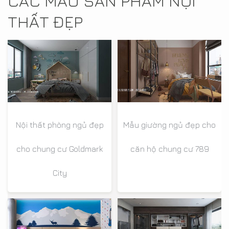
CÁC MẪU SẢN PHẨM NỘI
THẤT ĐẸP
Nội thất phòng ngủ đẹp
Mẫu giường ngủ đẹp cho
cho chung cư Goldmark
căn hộ chung cư 789
City