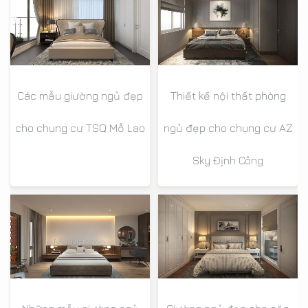
Các mẫu giường ngủ đẹp
Thiết kế nội thất phòng
cho chung cư TSQ Mỗ Lao
ngủ đẹp cho chung cư AZ
Sky Định Công