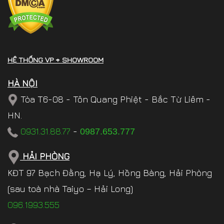
HỆ THỐNG VP + SHOWROOM
HÀ NỘI
Tòa T6-08 - Tôn Quang Phiệt - Bắc Từ Liêm -
HN.
0931.31.88.77
-
0987.653.777
HẢI PHÒNG
KĐT 97 Bạch Đằng, Hạ Lý, Hồng Bàng, Hải Phòng
(sau toà nhà Taiyo – Hải Long)
096.1993.555