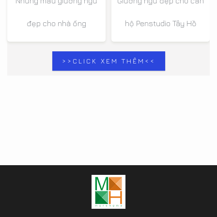
Những mẫu giường ngủ
Giường ngủ đẹp cho căn
đẹp cho nhà ống
hộ Penstudio Tây Hồ
>>CLICK XEM THÊM<<