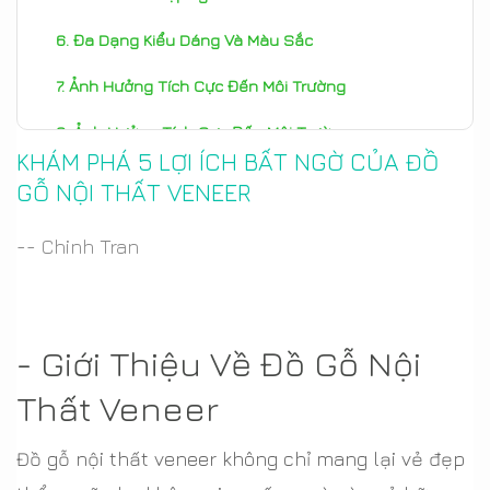
Đa Dạng Kiểu Dáng Và Màu Sắc
Ảnh Hưởng Tích Cực Đến Môi Trường
Ảnh Hưởng Tích Cực Đến Môi Trường
KHÁM PHÁ 5 LỢI ÍCH BẤT NGỜ CỦA ĐỒ
Kết Luận Về Lợi Ích Đồ Gỗ Veneer
GỖ NỘI THẤT VENEER
-- Chinh Tran
- Giới Thiệu Về Đồ Gỗ Nội
Thất Veneer
Đồ gỗ nội thất veneer không chỉ mang lại vẻ đẹp