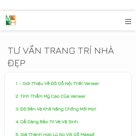
MOREHOME
/
SẢN PHẦM
TƯ VẤN TRANG TRÍ NHÀ
ĐẸP
- Giới Thiệu Về Đồ Gỗ Nội Thất Veneer
Tính Thẩm Mỹ Cao Của Veneer
Độ Bền Và Khả Năng Chống Mối Mọt
Dễ Dàng Bảo Trì Và Vệ Sinh
Giá Thành Hợp Lý So Với Gỗ Massif