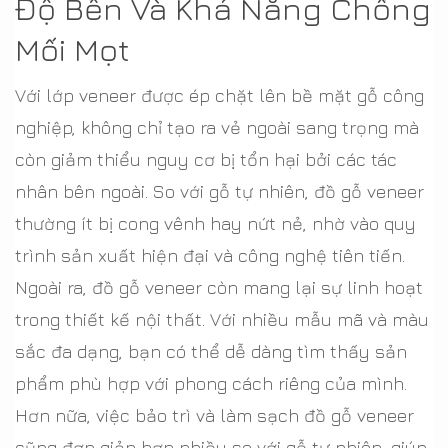
Độ Bền Và Khả Năng Chống
Mối Mọt
Với lớp veneer được ép chặt lên bề mặt gỗ công
nghiệp, không chỉ tạo ra vẻ ngoài sang trọng mà
còn giảm thiểu nguy cơ bị tổn hại bởi các tác
nhân bên ngoài. So với gỗ tự nhiên, đồ gỗ veneer
thường ít bị cong vênh hay nứt nẻ, nhờ vào quy
trình sản xuất hiện đại và công nghệ tiên tiến.
Ngoài ra, đồ gỗ veneer còn mang lại sự linh hoạt
trong thiết kế nội thất. Với nhiều mẫu mã và màu
sắc đa dạng, bạn có thể dễ dàng tìm thấy sản
phẩm phù hợp với phong cách riêng của mình.
Hơn nữa, việc bảo trì và làm sạch đồ gỗ veneer
cũng đơn giản hơn nhiều so với gỗ tự nhiên, giúp