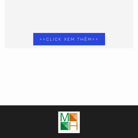
>>CLICK XEM THÊM<<