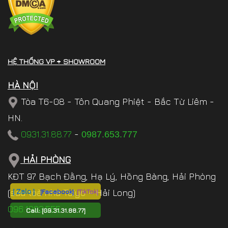
HỆ THỐNG VP + SHOWROOM
HÀ NỘI
Tòa T6-08 - Tôn Quang Phiệt - Bắc Từ Liêm -
HN.
0931.31.88.77
-
0987.653.777
HẢI PHÒNG
KĐT 97 Bạch Đằng, Hạ Lý, Hồng Bàng, Hải Phòng
[ Zalo ]
[Facebook]
[TikTok]
(sau toà nhà Taiyo – Hải Long)
096.1993.555
Call:
[09.31.31.88.77]