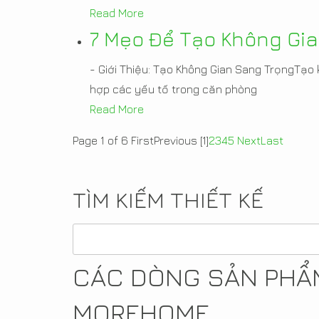
Read More
7 Mẹo Để Tạo Không Gia
- Giới Thiệu: Tạo Không Gian Sang TrọngTạo 
hợp các yếu tố trong căn phòng
Read More
Page 1 of 6
First
Previous
[1]
2
3
4
5
Next
Last
TÌM KIẾM THIẾT KẾ
CÁC DÒNG SẢN PHẨM
MOREHOME