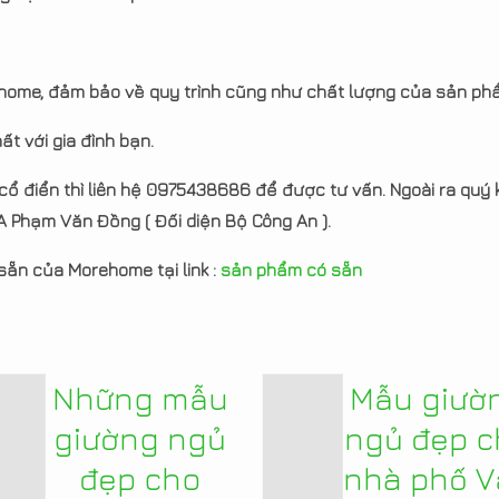
ehome, đảm bảo về quy trình cũng như chất lượng của sản ph
t với gia đình bạn.
ổ điển thì liên hệ 0975438686 để được tư vấn. Ngoài ra quý 
A Phạm Văn Đồng ( Đối diện Bộ Công An ).
ẵn của Morehome tại link :
sản phẩm có sẵn
Những mẫu
Mẫu giườ
giường ngủ
ngủ đẹp c
đẹp cho
nhà phố 