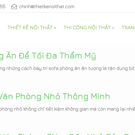
555
chinh@thietkenoithat.com
THIẾT KẾ NỘI THẤT
THI CÔNG NỘI THẤT
TRAN
À ĐẸP
g Ăn Để Tối Đa Thẩm Mỹ
ong những cách bày trí sofa phòng ăn ấn tượng là tận dụng bố
a Văn Phòng Nhỏ Thông Minh
hòng nhỏ không chỉ tiết kiệm không gian mà còn mang lại nhiều