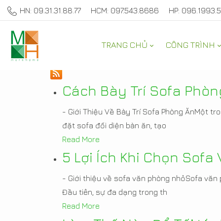
HN: 09.31.31.88.77
HCM: 097.543.8686
HP: 096.1993.
TRANG CHỦ
CÔNG TRÌNH
TƯ VẤN TRANG TRÍ NH
Cách Bày Trí Sofa Phòn
- Giới Thiệu Về Bày Trí Sofa Phòng ĂnMột tr
đặt sofa đối diện bàn ăn, tạo
Read More
5 Lợi Ích Khi Chọn Sof
- Giới thiệu về sofa văn phòng nhỏSofa văn p
Đầu tiên, sự đa dạng trong th
Read More