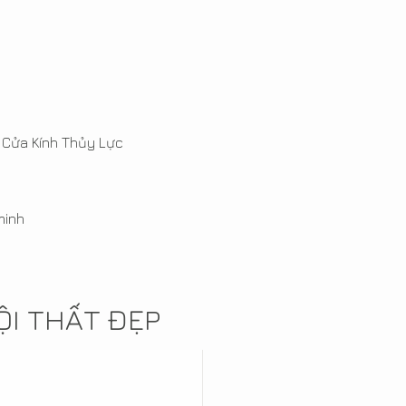
 Cửa Kính Thủy Lực
minh
I THẤT ĐẸP