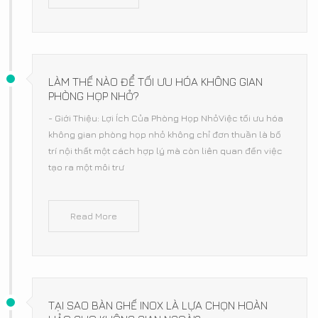
LÀM THẾ NÀO ĐỂ TỐI ƯU HÓA KHÔNG GIAN
PHÒNG HỌP NHỎ?
- Giới Thiệu: Lợi Ích Của Phòng Họp NhỏViệc tối ưu hóa
không gian phòng họp nhỏ không chỉ đơn thuần là bố
trí nội thất một cách hợp lý mà còn liên quan đến việc
tạo ra một môi trư
Read More
TẠI SAO BÀN GHẾ INOX LÀ LỰA CHỌN HOÀN