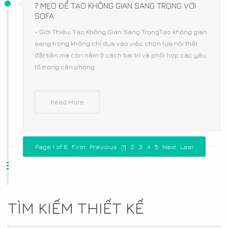
7 MẸO ĐỂ TẠO KHÔNG GIAN SANG TRỌNG VỚI
SOFA
- Giới Thiệu: Tạo Không Gian Sang TrọngTạo không gian
sang trọng không chỉ dựa vào việc chọn lựa nội thất
đắt tiền mà còn nằm ở cách bài trí và phối hợp các yếu
tố trong căn phòng
Read More
Page 1 of 6
First
Previous
[1]
2
3
4
5
Next
Last
TÌM KIẾM THIẾT KẾ