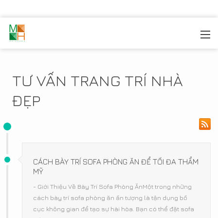
MOREHOME
/
SẢN PHẦM
TƯ VẤN TRANG TRÍ NHÀ
ĐẸP
CÁCH BÀY TRÍ SOFA PHÒNG ĂN ĐỂ TỐI ĐA THẨM
MỸ
- Giới Thiệu Về Bày Trí Sofa Phòng ĂnMột trong những
cách bày trí sofa phòng ăn ấn tượng là tận dụng bố
cục không gian để tạo sự hài hòa. Bạn có thể đặt sofa