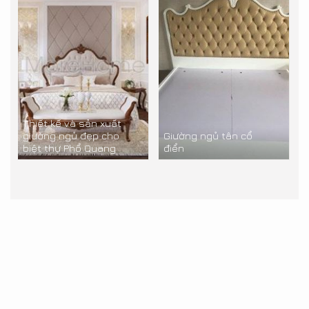
Thiết kế và sản xuất
giường ngủ đẹp cho
Giường ngủ tân cổ
biệt thự Phổ Quang
điển