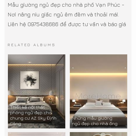
Mẫu giường ngủ đẹp cho nhà phố Vạn Phúc -
Nơi nâng niu giấc ngủ êm đềm và thoải mái.
Liên hệ 0975438686 để được tư vấn và báo giá
RELATED ALBUMS
Thiết kế nội thất
phòng ngủ đẹp cho
chung cư AZ Sky Định
Những mẫu giường
Công
ngủ đẹp cho nhà ống