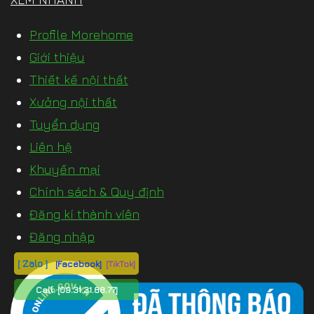
Profile Morehome
Giới thiệu
Thiết kế nội thất
Xưởng nội thất
Tuyển dụng
Liên hệ
Khuyến mại
Chính sách & Quy định
Đăng kí thành viên
Đăng nhập
[ Zalo ]
[Facebook]
[TikTok]
Call:
[09.31.31.88.77]