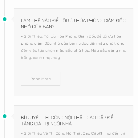
LÀM THẾ NÀO ĐỂ TỐI ƯU HÓA PHÒNG GIÁM ĐỐC
NHỎ CỦA BẠN?
- Giới Thiệu: Tối Ưu Hóa Phòng Giám ĐốcĐể tối ưu hóa
phòng giám đốc nhỏ của bạn, trước tiên hãy chú trọng
đến việc lựa chọn màu sắc phù hợp. Màu sắc sáng như
trắng, xanh nhạt hay
Read More
BÍ QUYẾT THI CÔNG NỘI THẤT CAO CẤP ĐỂ
TĂNG GIÁ TRỊ NGÔI NHÀ
- Giới Thiệu Về Thi Công Nội Thất Cao CấpKhi nói đến thi