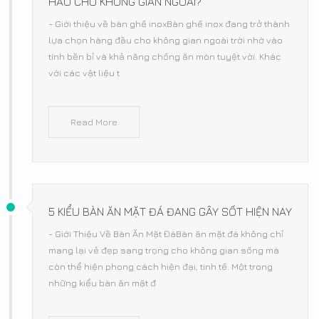
HẢO CHO KHÔNG GIAN NGOÀI?
- Giới thiệu về bàn ghế inoxBàn ghế inox đang trở thành
lựa chọn hàng đầu cho không gian ngoài trời nhờ vào
tính bền bỉ và khả năng chống ăn mòn tuyệt vời. Khác
với các vật liệu t
Read More
5 KIỂU BÀN ĂN MẶT ĐÁ ĐANG GÂY SỐT HIỆN NAY
- Giới Thiệu Về Bàn Ăn Mặt ĐáBàn ăn mặt đá không chỉ
mang lại vẻ đẹp sang trọng cho không gian sống mà
còn thể hiện phong cách hiện đại, tinh tế. Một trong
những kiểu bàn ăn mặt đ