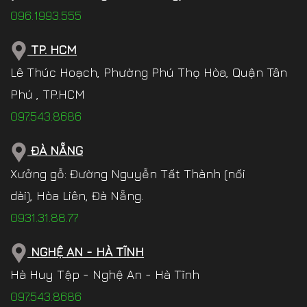
096.1993.555
TP. HCM
Lê Thúc Hoạch, Phường Phú Thọ Hòa, Quận Tân
Phú , TP.HCM
097.543.8686
ĐÀ NẴNG
Xưởng gỗ: Đường Nguyễn Tất Thành (nối
dài), Hòa Liên, Đà Nẵng.
0931.31.88.77
NGHỆ AN - HÀ TĨNH
Hà Huy Tập - Nghệ An - Hà Tĩnh
097.543.8686