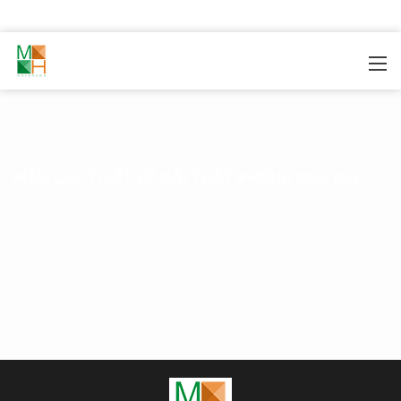
MOREHOME
/
THIẾT KẾ NỘI THẤT
/
BỘ SƯU TẬP THIẾT
KẾ
/
Thiết Kế Phòng Ngủ
MẪU CÁC THIẾT KẾ NỘI THẤT PHÒNG NGỦ ĐẸP