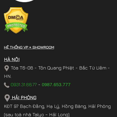
HỆ THỐNG VP + SHOWROOM
HÀ NỘI
Tòa T6-08 - Tôn Quang Phiệt - Bắc Từ Liêm -
HN.
0931.31.88.77
-
0987.653.777
HẢI PHÒNG
KĐT 97 Bạch Đằng, Hạ Lý, Hồng Bàng, Hải Phòng
(sau toà nhà Taiyo – Hải Long)