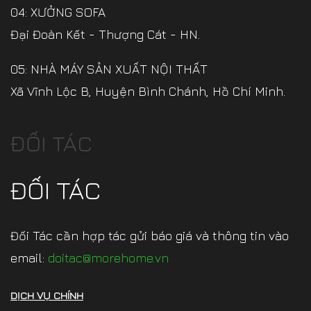
04: XƯỞNG SOFA
Đại Đoàn Kết - Thượng Cát - HN.
05: NHÀ MÁY SẢN XUẤT NỘI THẤT
Xã Vĩnh Lộc B, Huyện Bình Chánh, Hồ Chí Minh.
ĐỐI TÁC
ĐỐI TÁC
Đối Tác cần hợp tác gửi báo giá và thông tin vào
email:
doitac@morehome.vn
DỊCH VỤ CHÍNH