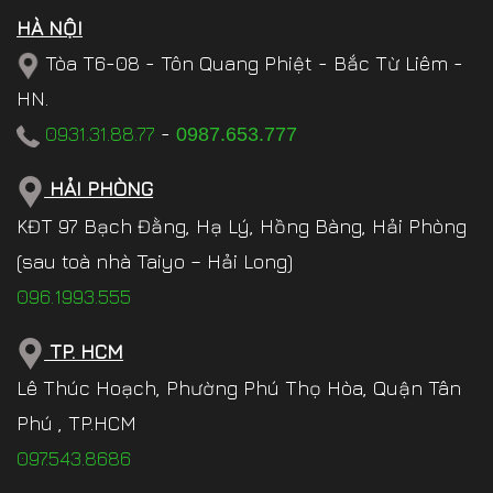
HÀ NỘI
Tòa T6-08 - Tôn Quang Phiệt - Bắc Từ Liêm -
HN.
0931.31.88.77
-
0987.653.777
HẢI PHÒNG
KĐT 97 Bạch Đằng, Hạ Lý, Hồng Bàng, Hải Phòng
(sau toà nhà Taiyo – Hải Long)
096.1993.555
TP. HCM
Lê Thúc Hoạch, Phường Phú Thọ Hòa, Quận Tân
Phú , TP.HCM
097.543.8686