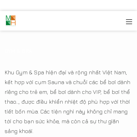
MOREHOME
/
THIẾT KẾ NỘI THẤT
/
THIẾT KẾ NỘI THẤT
CHUNG CƯ
/
CHUNG CƯ ROYAL CITY
/
Gym & Spa
GYM & SPA
Khu Gym & Spa hiện đại và rộng nhất Việt Nam,
kết hợp với cụm Sauna và chuỗi các bể bơi dành
riêng cho trẻ em, bể bơi dành cho VIP, bể bơi thể
thao…, được điều khiển nhiệt độ phù hợp với thời
tiết bốn mùa. Các tiện nghi này không chỉ mang
tới cho bạn sức khỏe, mà còn cả sự thư giãn
sảng khoái.