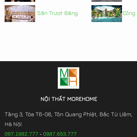
Sân Trượt Băng
Công
NỘI THẤT MOREHOME
Tầng 3, Tòa T6-08, Tôn Quang Phiệt, Bắc Từ Liêm,
Hà Nội.
097.1982.777
-
0987.653.777