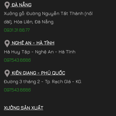
ĐÀ NẴNG
Xưởng gỗ: Đường Nguyễn Tất Thành (nối
dài), Hòa Liên, Đà Nẵng.
0931.31.88.77
NGHỆ AN - HÀ TĨNH
Hà Huy Tập - Nghệ An - Hà Tĩnh
097.543.8686
KIÊN GIANG - PHÚ QUỐC
Đường 3 tháng 2 - Tp. Rạch Giá - KG.
097.543.8686
XƯỞNG SẢN XUẤT