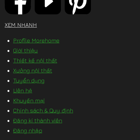
XEM NHANH
Profile Morehome
Giới thiệu
Thiết kế nội thất
Xưởng nội thất
Tuyển dụng
Liên hệ
Khuyến mại
Chính sách & Quy định
Đăng kí thành viên
Đăng nhập