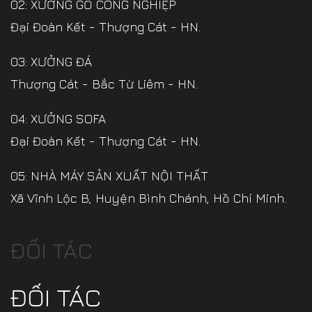
02: XƯỞNG GỖ CÔNG NGHIỆP
Đại Đoàn Kết - Thượng Cát - HN.
03: XƯỞNG ĐÁ
Thượng Cát - Bắc Từ Liêm - HN.
04: XƯỞNG SOFA
Đại Đoàn Kết - Thượng Cát - HN.
05: NHÀ MÁY SẢN XUẤT NỘI THẤT
Xã Vĩnh Lộc B, Huyện Bình Chánh, Hồ Chí Minh.
ĐỐI TÁC
ĐỐI TÁC