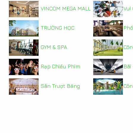
VINCOM MEGA MALL
Vui 
TRƯỜNG HỌC
Phố
GYM & SPA
Côn
Rạp Chiếu Phim
Bãi
Sân Trượt Băng
Côn