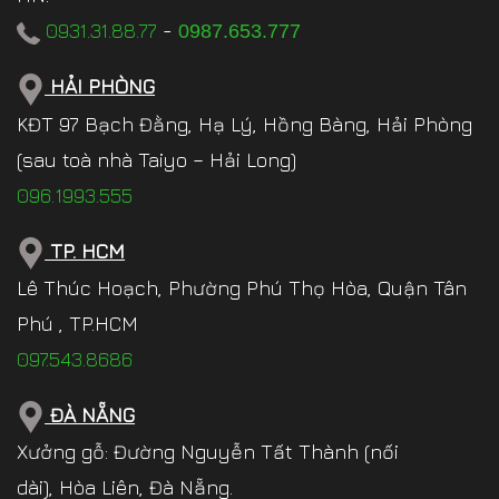
0931.31.88.77
-
0987.653.777
HẢI PHÒNG
KĐT 97 Bạch Đằng, Hạ Lý, Hồng Bàng, Hải Phòng
(sau toà nhà Taiyo – Hải Long)
096.1993.555
TP. HCM
Lê Thúc Hoạch, Phường Phú Thọ Hòa, Quận Tân
Phú , TP.HCM
097.543.8686
ĐÀ NẴNG
Xưởng gỗ: Đường Nguyễn Tất Thành (nối
dài), Hòa Liên, Đà Nẵng.