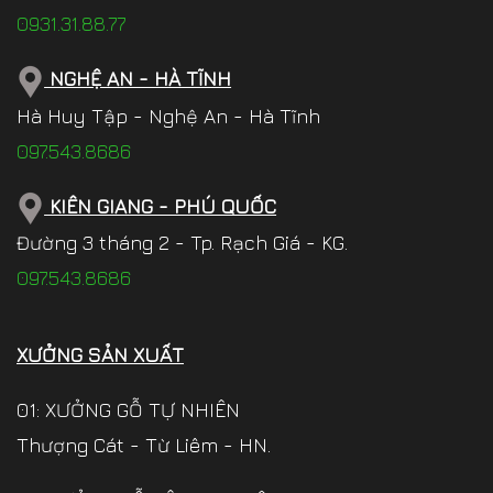
0931.31.88.77
NGHỆ AN - HÀ TĨNH
Hà Huy Tập - Nghệ An - Hà Tĩnh
097.543.8686
KIÊN GIANG - PHÚ QUỐC
Đường 3 tháng 2 - Tp. Rạch Giá - KG.
097.543.8686
XƯỞNG SẢN XUẤT
01: XƯỞNG GỖ TỰ NHIÊN
Thượng Cát - Từ Liêm - HN.