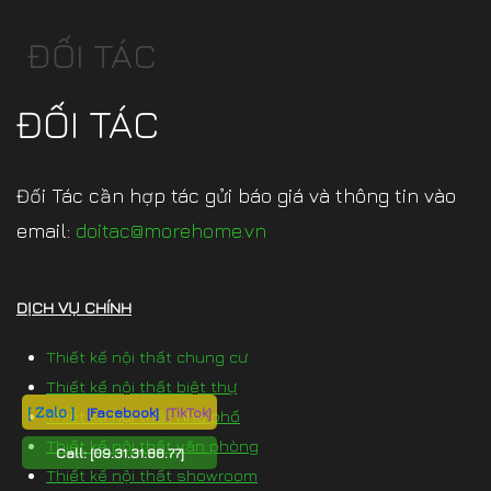
ĐỐI TÁC
ĐỐI TÁC
Đối Tác cần hợp tác gửi báo giá và thông tin vào
email:
doitac@morehome.vn
DỊCH VỤ CHÍNH
Thiết kế nội thất chung cư
Thiết kế nội thất biệt thự
[ Zalo ]
[Facebook]
[TikTok]
Thiết kế nội thất nhà phố
Thiết kế nội thất văn phòng
Call:
[09.31.31.88.77]
Thiết kế nội thất showroom