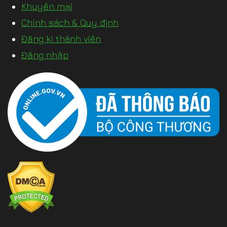
Khuyến mại
Chính sách & Quy định
Đăng kí thành viên
Đăng nhập