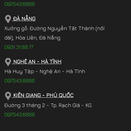
097.543.8686
ĐÀ NẴNG
Xưởng gỗ: Đường Nguyễn Tất Thành (nối
dài), Hòa Liên, Đà Nẵng.
0931.31.88.77
NGHỆ AN - HÀ TĨNH
Hà Huy Tập - Nghệ An - Hà Tĩnh
097.543.8686
KIÊN GIANG - PHÚ QUỐC
Đường 3 tháng 2 - Tp. Rạch Giá - KG.
097.543.8686