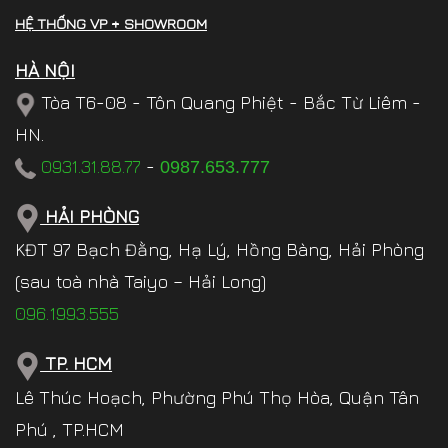
HỆ THỐNG VP + SHOWROOM
HÀ NỘI
Tòa T6-08 - Tôn Quang Phiệt - Bắc Từ Liêm -
HN.
0931.31.88.77
-
0987.653.777
HẢI PHÒNG
KĐT 97 Bạch Đằng, Hạ Lý, Hồng Bàng, Hải Phòng
(sau toà nhà Taiyo – Hải Long)
096.1993.555
TP. HCM
Lê Thúc Hoạch, Phường Phú Thọ Hòa, Quận Tân
Phú , TP.HCM