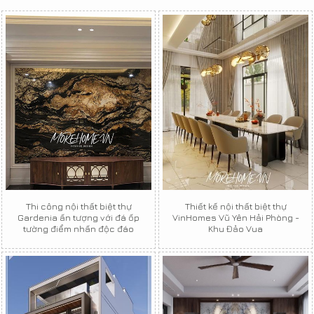
Thi công nội thất biệt thự
Thiết kế nội thất biệt thự
Gardenia ấn tượng với đá ốp
VinHomes Vũ Yên Hải Phòng -
tường điểm nhấn độc đáo
Khu Đảo Vua