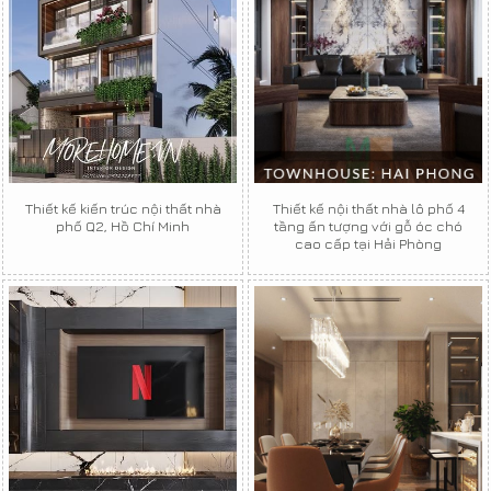
Thiết kế kiến trúc nội thất nhà
Thiết kế nội thất nhà lô phố 4
phố Q2, Hồ Chí Minh
tầng ấn tượng với gỗ óc chó
cao cấp tại Hải Phòng