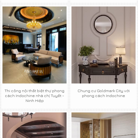
Thi công nội thất biệt thự phong
Chung cư Goldmark City với
cách Indochine nhà chị Tuyết -
phong cách Indochine
Ninh Hiệp