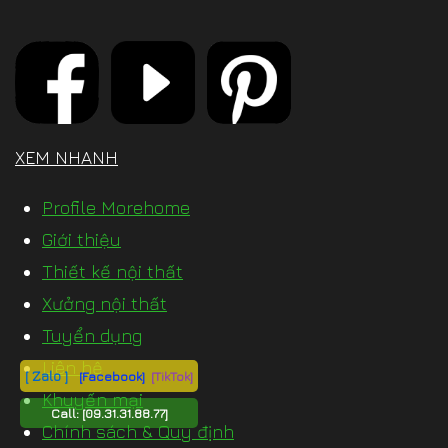
XEM NHANH
Profile Morehome
Giới thiệu
Thiết kế nội thất
Xưởng nội thất
Tuyển dụng
Liên hệ
[ Zalo ]
[Facebook]
[TikTok]
Khuyến mại
Call:
[09.31.31.88.77]
Chính sách & Quy định