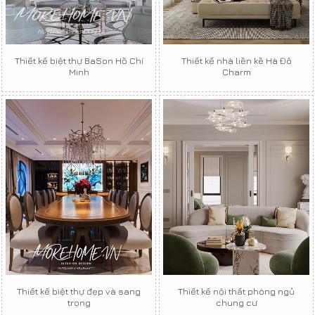
Thiết kế biệt thự BaSon Hồ Chí
Thiết kế nhà liền kề Hà Đô
Minh
Charm
Thiết kế biệt thự đẹp và sang
Thiết kế nội thất phòng ngủ
trọng
chung cư