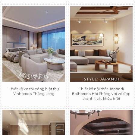
Thiết kế và thi công biệt thự
Thiết kế nội thất Japandi
Vinhomes Thăng Long
Belhomes Hải Phòng với vẻ đẹp
thanh lịch, khúc triết