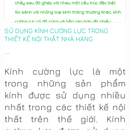
chảy sau đó ghép với nhau một cấu trúc đặc biệt.
So sánh với những loại kính thông thường khác, kính
cường lực có độ cứng và bền cao hơn rất nhiều
SỬ DỤNG KÍNH CƯỜNG LỰC TRONG
khiến chúng có thể được sử dụng với những mục
THIẾT KẾ NỘI THẤT NHÀ HÀNG
đích đặc biệt. Ngày nay kính cường lực được sử
dụng khá rộng rãi đặc biệt trong các nhà hàng và
--
khách sạn vì vẻ hiện đại, sang trọng và dễ dàng vệ
sinh.
Kính cường lực là một
trong những sản phẩm
kính được sử dụng nhiều
nhất trong các thiết kế nội
thất trên thế giới. Kính