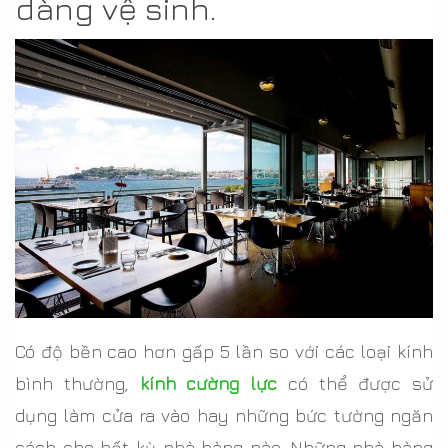
dàng vệ sinh.
Có độ bền cao hơn gấp 5 lần so với các loại kính
bình thường,
kính cường lực
có thể được sử
dụng làm cửa ra vào hay những bức tường ngăn
cách cho bất kỳ nhà hàng nào. Những nhà hàng