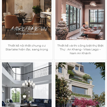
Thiết kế nội thất chung cư
Thiết kế và thi công biệt thự Biệt
Starlake hiện đại, sang trọng
Thự : An Khang- Vitas Lago -
Nam An Khánh