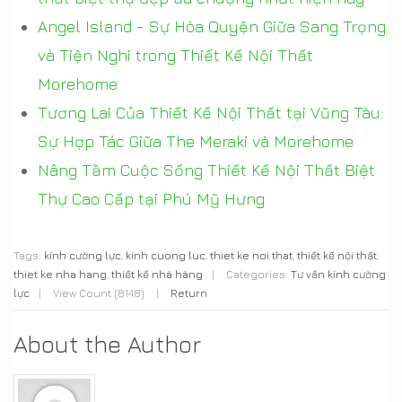
Angel Island - Sự Hòa Quyện Giữa Sang Trọng
và Tiện Nghi trong Thiết Kế Nội Thất
Morehome
Tương Lai Của Thiết Kế Nội Thất tại Vũng Tàu:
Sự Hợp Tác Giữa The Meraki và Morehome
Nâng Tầm Cuộc Sống Thiết Kế Nội Thất Biệt
Thự Cao Cấp tại Phú Mỹ Hưng
Tags:
kính cường lực
,
kinh cuong luc
,
thiet ke noi that
,
thiết kế nội thất
,
thiet ke nha hang
,
thiết kế nhà hàng
|
Categories:
Tư vấn kính cường
lực
|
View Count (8148)
|
Return
About the Author