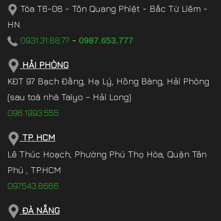
Tòa T6-08 - Tôn Quang Phiệt - Bắc Từ Liêm -
HN.
0931.31.88.77
-
0987.653.777
HẢI PHÒNG
KĐT 97 Bạch Đằng, Hạ Lý, Hồng Bàng, Hải Phòng
(sau toà nhà Taiyo – Hải Long)
096.1993.555
TP. HCM
Lê Thúc Hoạch, Phường Phú Thọ Hòa, Quận Tân
Phú , TP.HCM
097.543.8686
ĐÀ NẴNG