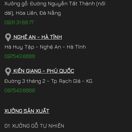
Xưởng gỗ: Đường Nguyễn Tất Thành (nối
dài), Hòa Liên, Đà Nẵng.
0931.31.88.77
NGHỆ AN - HÀ TĨNH
Hà Huy Tập - Nghệ An - Hà Tĩnh
097.543.8686
KIÊN GIANG - PHÚ QUỐC
Đường 3 tháng 2 - Tp. Rạch Giá - KG.
097.543.8686
XƯỞNG SẢN XUẤT
01: XƯỞNG GỖ TỰ NHIÊN