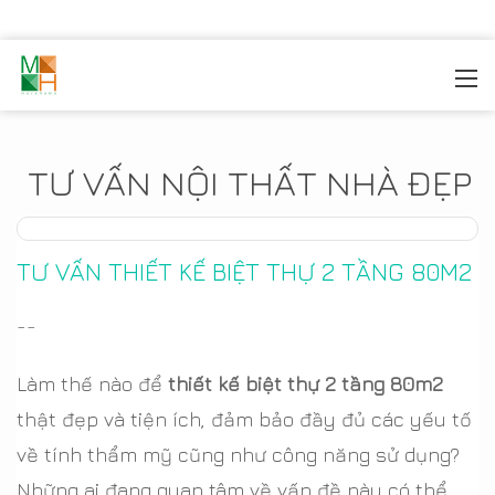
MOREHOME
/
TIN TỨC
TƯ VẤN NỘI THẤT NHÀ ĐẸP
TƯ VẤN THIẾT KẾ BIỆT THỰ 2 TẦNG 80M2
--
Làm thế nào để
thiết kế biệt thự 2 tầng 80m2
thật đẹp và tiện ích, đảm bảo đầy đủ các yếu tố
về tính thẩm mỹ cũng như công năng sử dụng?
Những ai đang quan tâm về vấn đề này có thể