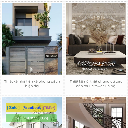
Thiết kế nhà liên kề phong cách
Thiết kế nội thất chung cư cao
hiện đại
cấp tại Heitower Hà Nội
[ Zalo ]
[Facebook]
[TikTok]
Call:
[09.31.31.88.77]