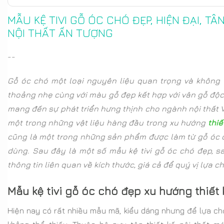
Giá kệ tivi gỗ óc chó
MẪU KỆ TIVI GỖ ÓC CHÓ ĐẸP, HIỆN ĐẠI, TÂ
Mẫu kệ tivi gỗ óc chó đẹp bởi nội thất Morehome
NỘI THẤT ẤN TƯỢNG
--
Gỗ óc chó một loại nguyên liệu quan trọng và không t
thoảng nhẹ cùng với màu gỗ đẹp kết hợp với vân gỗ độc 
mang đến sự phát triển hưng thịnh cho ngành nội thất V
một trong những vật liệu hàng đầu trong xu hướng
thiế
cũng là một trong những sản phẩm được làm từ gỗ óc c
dùng. Sau đây là một số mẫu kệ tivi gỗ óc chó đẹp, 
thông tin liên quan về kích thước, giá cả để quý vị lựa
Mẫu kệ tivi gỗ óc chó đẹp xu hướng thiết 
Hiện nay có rất nhiều mẫu mã, kiểu dáng nhưng để lựa chọ