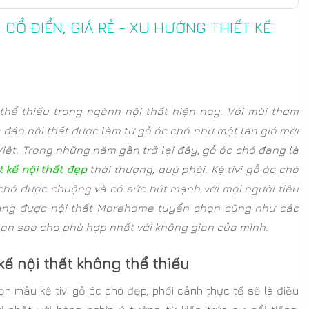
N CỔ ĐIỂN, GIÁ RẺ - XU HƯỚNG THIẾT KẾ
hể thiếu trong ngành nội thất hiện nay. Với mùi thơm
đáo nội thất được làm từ gỗ óc chó như một làn gió mới
iệt. Trong những năm gần trở lại đây, gỗ óc chó đang là
t kế nội thất đẹp
thời thượng, quý phái. Kệ tivi gỗ óc chó
hó được chuộng và có sức hút mạnh với mọi người tiêu
sang được nội thất Morehome tuyển chọn cũng như các
 chọn sao cho phù hợp nhất với không gian của mình.
kế nội thất không thể thiếu
n mẫu kệ tivi gỗ óc chó đẹp, phối cảnh thực tế sẽ là điều