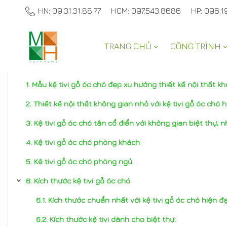
HN: 09.31.31.88.77
HCM: 097.543.8686
HP: 096.1
TRANG CHỦ
CÔNG TRÌNH
TƯ VẤN NỘI THẤT NHÀ ĐẸP
Mẫu kệ tivi gỗ óc chó đẹp xu hướng thiết kế nội thất k
Thiết kế nội thất không gian nhỏ với kệ tivi gỗ óc chó h
Kệ tivi gỗ óc chó tân cổ điển với không gian biệt thự,
Kệ tivi gỗ óc chó phòng khách
Kệ tivi gỗ óc chó phòng ngủ
Kích thước kệ tivi gỗ óc chó
Kích thước chuẩn nhất với kệ tivi gỗ óc chó hiện đạ
Kích thước kệ tivi dành cho biệt thự: