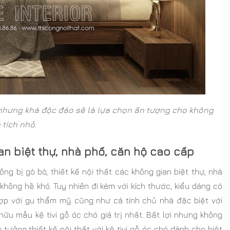
n nhưng khá độc đáo sẽ là lựa chọn ấn tượng cho không
 tích nhỏ
.
ian biệt thự, nhà phố, căn hộ cao cấp
ng bị gò bò, thiết kế nội thất các không gian biệt thự, nhà
hông hề khó. Tuy nhiên đi kèm với kích thước, kiểu dáng có
hợp với gu thẩm mỹ cũng như cá tính chủ nhà đặc biệt với
u mẫu kệ tivi gỗ óc chó giá trị nhất. Bất lợi nhưng không
tưởng thiết kế nội thất với kệ tivi gỗ óc chó dành cho biệt