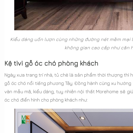
Kiểu dáng uốn lượn cùng những đường nét mềm mại lu
không gian cao cấp như căn hộ
Kệ tivi gỗ óc chó phòng khách
Ngày xưa trang trí nhà, tủ chè là sản phẩm thời thượng thì hiệ
gỗ óc chó nổi tiếng phương Tây. Đồng hành cùng xu hướng t
vàn mẫu mã, kiểu dáng, tuy nhiên nội thất Morehome sẽ giú
óc chó điển hình cho phòng khách như: