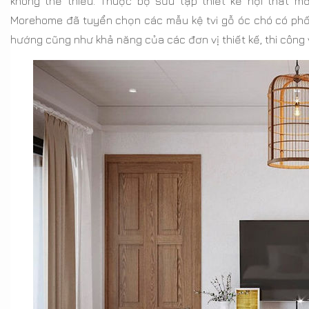
không thể thiếu. Thuộc bộ sưu tập thiết kế nội thất mới
Morehome đã tuyển chọn các mẫu kệ tvi gỗ óc chó có phối 
hướng cũng như khả năng của các đơn vị thiết kế, thi công 