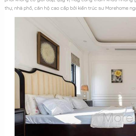
thự, nhà phố, căn hộ cao cấp bởi kiến trúc sư Morehome ng