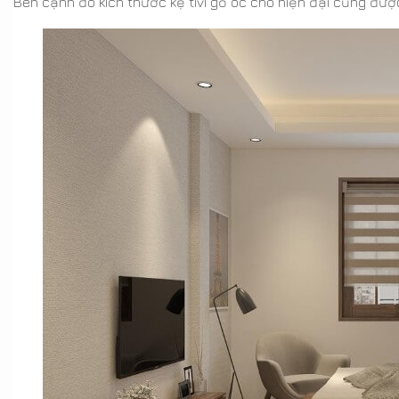
Bên cạnh đó kích thước kệ tivi gỗ óc chó hiện đại cũng được