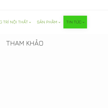
G TRÍ NỘI THẤT
SẢN PHẦM
TIN TỨC
TIN NỔI BẬT
THAM KHẢO