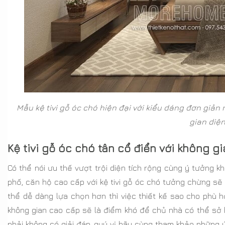
Mẫu kệ tivi gỗ óc chó hiện đại với kiểu dáng đơn giả
gian diện
Kệ tivi gỗ óc chó tân cổ điển với không g
Có thể nói ưu thế vượt trội diện tích rộng cùng ý tưởng khô
phố, căn hộ cao cấp với kệ tivi gỗ óc chó tưởng chừng sẽ k
thể dễ dàng lựa chọn hơn thì việc thiết kế sao cho phù 
không gian cao cấp sẽ là điểm khó để chủ nhà có thể sở hữ
phải không có giải đáp, quý vị hãy cùng tham khảo những ý 