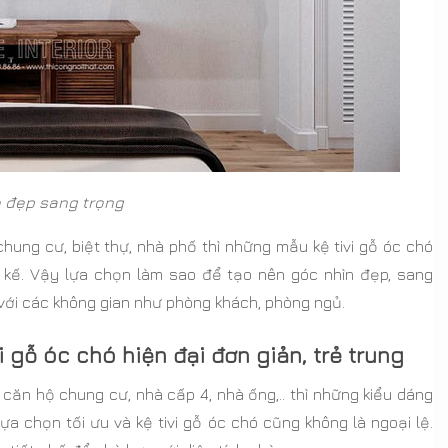
ó đẹp sang trọng
hung cư, biệt thự, nhà phố thì những mẫu kệ tivi gỗ óc chó
 kế. Vậy lựa chọn làm sao để tạo nên góc nhìn đẹp, sang
với các không gian như phòng khách, phòng ngủ.
vi gỗ óc chó hiện đại đơn giản, trẻ trung
 căn hộ chung cư, nhà cấp 4, nhà ống,.. thì những kiểu dáng
a chọn tối ưu và kệ tivi gỗ óc chó cũng không là ngoại lệ.