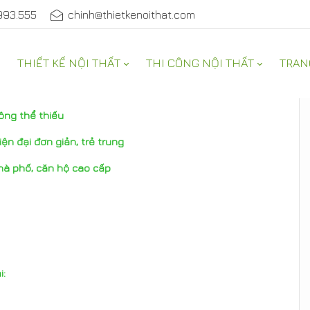
993.555
chinh@thietkenoithat.com
THIẾT KẾ NỘI THẤT
THI CÔNG NỘI THẤT
TRAN
hông thể thiếu
iện đại đơn giản, trẻ trung
 nhà phố, căn hộ cao cấp
i: