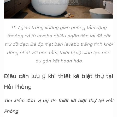
Thư giãn trong không gian phòng tắm rộng
thoáng có tủ lavabo nhiều ngăn tiện lợi để cất
trữ đồ đạc. Đá ốp mặt bàn lavabo trắng tinh khôi
đồng nhất với bồn tắm, thiết bị vệ sinh tạo nên
sự gắn kết hoàn hảo
Điều cần lưu ý khi thiết kế biệt thự tại
Hải Phòng
Tìm kiếm đơn vị uy tín thiết kế biệt thự tại Hải
Phòng