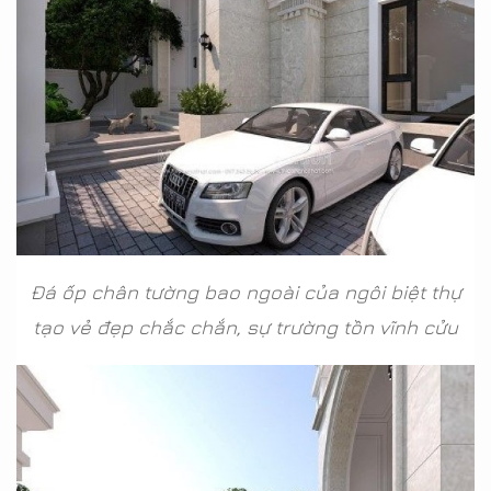
Đá ốp chân tường bao ngoài của ngôi biệt thự
tạo vẻ đẹp chắc chắn, sự trường tồn vĩnh cửu