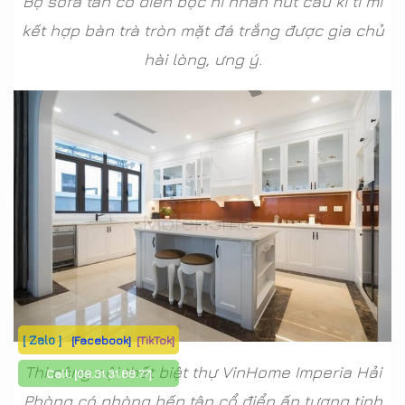
Bộ sofa tân cổ điển bọc nỉ nhấn nút cầu kì tỉ mỉ
kết hợp bàn trà tròn mặt đá trắng được gia chủ
hài lòng, ưng ý.
[ Zalo ]
[Facebook]
[TikTok]
Thi công nội thất biệt thự VinHome Imperia Hải
Call:
[09.31.31.88.77]
Phòng có phòng bếp tân cổ điển ấn tượng tinh