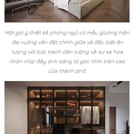
Một gợi ý thiết kế phòng ngủ có mẫu giường hiện
đại vuông vắn đặt chính giữa và đặc biệt ấn
tượng với bức tranh dán tường về sự xa hoa
nhộn nhịp đầy ánh sáng từ góc nhìn trên cao
của thành phố.