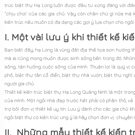
trúc biệt thự Hạ Long luôn được đầu tư xứng đáng với điều 
“chịu chơi’ của các gia chủ. Vậy còn chần chừ gì nữa mà
kiến trúc nếu muốn có đa dạng các gợi ý lựa chọn cho ngôi
I. Một vài lưu ý khi thiết kế k
Bạn biết đấy, hạ Long là vùng đất địa thế tọa sơn hướng thủ
mà ai cũng mong muốn được sinh sống bên trong đó. Những
sống, tận hưởng cuộc sống của mình. Thuận lợi là quý vị có
phố, biệt thự tân cổ điển, biệt thự nhà vườn, biệt thự nghỉ
người gia chủ.
Thiết kế kiến trúc biệt thự Hạ Long Quảng Ninh là một tro
của mình. Một ngôi nhà đẹp trước hết phải có phần thô, vẻ
trợ bởi đơn vị thiết kế uy tín. Lưu ý dành cho các gia chủ 
ngôi biệt thự có kiến trúc ưng ý là hãy chọn đơn vị chuyê
II. Những mẫu thiết kế kiến 