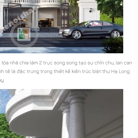
tòa nhà chia làm 2 trục song song tạo sự chỉn chu, lan can
h tế là đặc trưng trong thiết kế kiến trúc biệt thự Hạ Long
y.