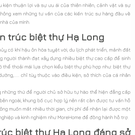
kiện thuận lợi và sự ưu ái của thiên nhiên, cảnh vật và sự
 không xem những tư vấn của các kiến trúc sư hàng đầu về
 nhà của mình.
iến trúc biệt thự Hạ Long
y có khí hậu ôn hòa tuyệt vời, du lịch phát triển, mảnh đất
 người thành đạt xây dựng nhiều biệt thự cao cấp để sinh
 thể thoải mái lựa chọn kiểu biệt thự phù hợp như: biệt thự
 dưỡng,…… chỉ tùy thuộc vào điều kiện, sở thích của cá nhân
ng những thứ để người chủ sở hữu tự hào thể hiện đẳng cấp
 bên ngoài, khung bố cục hợp lý nên rất cần được tư vấn hỗ
không muốn mất nhiều thời gian, chi phí để nhận lại được một
n nghiệp và kinh nghiệm như MoreHome để đồng hành hỗ trợ.
trúc biệt thự Hạ Long đáng sở