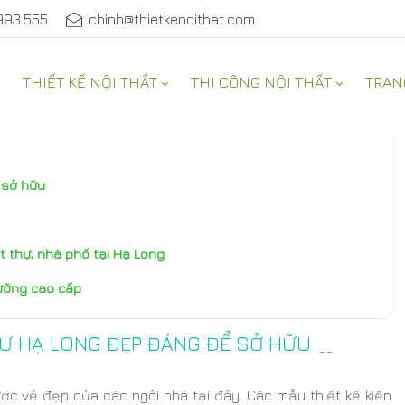
993.555
chinh@thietkenoithat.com
THIẾT KẾ NỘI THẤT
THI CÔNG NỘI THẤT
TRAN
g sở hữu
t thự, nhà phố tại Hạ Long
dưỡng cao cấp
THỰ HẠ LONG ĐẸP ĐÁNG ĐỂ SỞ HỮU
--
c vẻ đẹp của các ngôi nhà tại đây. Các mẫu thiết kế kiến