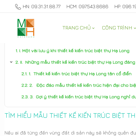
HN: 09.31.31.88.77
HCM: 097.543.8686
HP: 096.1
TRANG CHỦ
CÔNG TRÌNH
TƯ VẤN NỘI THẤT NHÀ ĐẸP
I. Một vài lưu ý khi thiết kế kiến trúc biệt thự Hạ Long
II. Những mẫu thiết kế kiến trúc biệt thự Hạ Long đán
1. Thiết kế kiến trúc biệt thự Hạ Long tân cổ điển
2. Độc đáo mẫu thiết kế kiến trúc hiện đại cho biệ
3. Gợi ý thiết kế kiến trúc biệt thự Hạ Long nghỉ 
TÌM HIỂU MẪU THIẾT KẾ KIẾN TRÚC BIỆT 
Nếu ai đã từng đến vùng đất di sản này sẽ không quên đượ