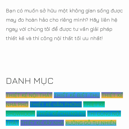
Bạn có muốn sở hữu một không gian sống được
may đo hoàn hảo cho riêng mình? Hãy liên hệ
ngay với chúng tôi để được tư vấn giải pháp
thiết kế và thi công nội thất tối ưu nhất!
DANH MỤC
THIẾT KẾ NỘI THẤT
THIẾT KẾ BIỆT THỰ
THIẾT KẾ
NHÀ PHỐ
THIẾT KẾ VĂN PHÒNG
THIẾT KẾ
SHOWROOM
THIẾT KẾ CHUNG CƯ
THI CÔNG NỘI
THẤT
THIẾT KẾ XÂY NHÀ
XƯỞNG GỖ TỰ NHIÊN