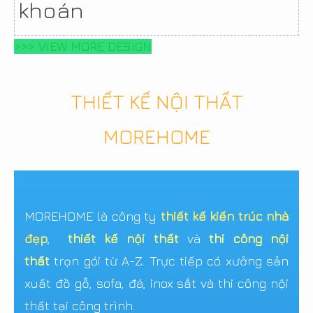
khoán
>>> VIEW MORE DESIGN
THIẾT KẾ NỘI THẤT
MOREHOME
MOREHOME là công ty
thiết kế kiến trúc nhà
đẹp
,
thiết kế nội thất
và
thi công nội
thất
trọn gói từ A-Z. Trực tiếp có xưởng sản
xuất đồ gỗ, sofa, đá, inox sắt và thi công nội
thất tại công trình.