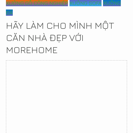
XƯỞNG GỖ CÔNG NGHIỆP
XƯỞNG SOFA
XƯỞNG
ĐÁ
HÃY LÀM CHO MÌNH MỘT
CĂN NHÀ ĐẸP VỚI
MOREHOME