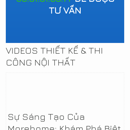
TƯ VẤN
VIDEOS THIẾT KẾ & THI
CÔNG NỘI THẤT
Sự Sáng Tạo Của
Morehome: Khám Phá Biệt