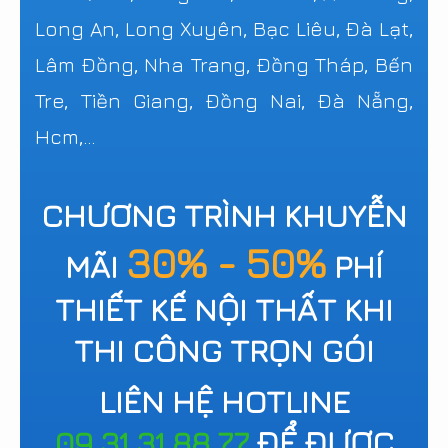
Long An, Long Xuyên, Bạc Liêu, Đà Lạt,
Lâm Đồng, Nha Trang, Đồng Tháp, Bến
Tre, Tiền Giang, Đồng Nai, Đà Nẵng,
Hcm,...
CHƯƠNG TRÌNH KHUYỄN
30% - 50%
MÃI
PHÍ
THIẾT KẾ NỘI THẤT KHI
THI CÔNG TRỌN GÓI
LIÊN HỆ HOTLINE
09.31.31.88.77
ĐỂ ĐƯỢC