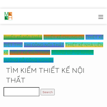
MOREHOME
/
CÔNG TRÌNH
THIẾT KẾ NỘI THẤT
THIẾT KẾ CHUNG CƯ
THIẾT KẾ
BIỆT THỰ
THI CÔNG NỘI THẤT
THIẾT KẾ NHÀ LIỀN
KỀ
THIẾT KẾ KIẾN TRÚC
XƯỞNG GỖ TỰ NHIÊN
XƯỞNG GỖ CÔNG NGHIỆP
TÌM KIẾM THIẾT KẾ NỘI
THẤT