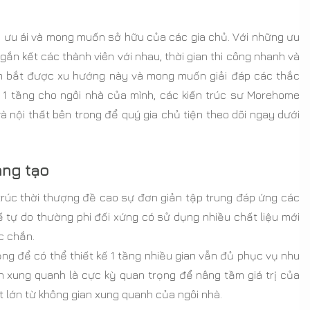
u ưu ái và mong muốn sở hữu của các gia chủ. Với những ưu
n kết các thành viên với nhau, thời gian thi công nhanh và
Nắm bắt được xu hướng này và mong muốn giải đáp các thắc
 1 tầng cho ngôi nhà của mình, các kiến trúc sư Morehome
 nội thất bên trong để quý gia chủ tiện theo dõi ngay dưới
áng tạo
ến trúc thời thượng đề cao sự đơn giản tập trung đáp ứng các
 tự do thường phi đối xứng có sử dụng nhiều chất liệu mới
c chắn.
g để có thể thiết kế 1 tầng nhiều gian vẫn đủ phục vụ nhu
n xung quanh là cực kỳ quan trọng để nâng tầm giá trị của
t lớn từ không gian xung quanh của ngôi nhà.