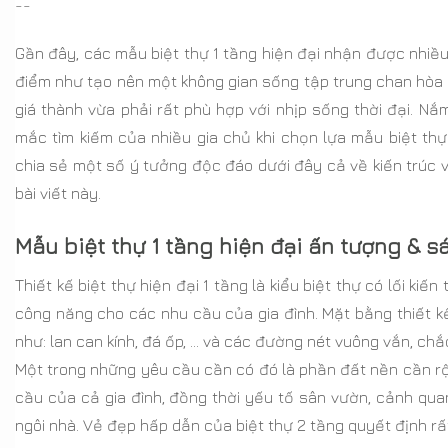
--
Gần đây, các mẫu biệt thự 1 tầng hiện đại nhận được nhiề
điểm như tạo nên một không gian sống tập trung chan hòa gắ
giá thành vừa phải rất phù hợp với nhịp sống thời đại. 
mắc tìm kiếm của nhiều gia chủ khi chọn lựa mẫu biệt thự
chia sẻ một số ý tưởng độc đáo dưới đây cả về kiến trúc và
bài viết này.
Mẫu biệt thự 1 tầng hiện đại ấn tượng & s
Thiết kế biệt thự hiện đại 1 tầng là kiểu biệt thự có lối ki
công năng cho các nhu cầu của gia đình. Mặt bằng thiết kế
như: lan can kính, đá ốp, … và các đường nét vuông vắn, chắ
Một trong những yêu cầu cần có đó là phần đất nền cần rộn
cầu của cả gia đình, đồng thời yếu tố sân vườn, cảnh qua
ngôi nhà. Vẻ đẹp hấp dẫn của biệt thự 2 tầng quyết định rấ