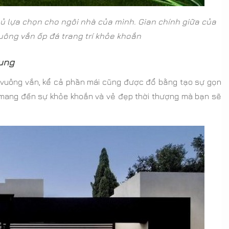
 lựa chọn cho ngôi nhà của mình. Gian chính giữa của
 vuông vắn ốp đá trang trí khỏe khoắn
rung
 vuông vắn, kể cả phần mái cũng được đổ bằng tạo sự gọn
i mang đến sự khỏe khoắn và vẻ đẹp thời thượng mà bạn sẽ