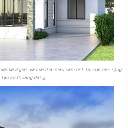
iết kế 3 gian và mái thái màu xám tinh tế, mặt tiền rộng
n tạo sự thoáng đãng