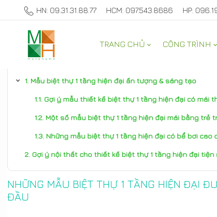
HN: 09.31.31.88.77
HCM: 097.543.8686
HP: 096.1
TRANG CHỦ
CÔNG TRÌNH
TƯ VẤN NỘI THẤT NHÀ ĐẸP
Mẫu biệt thự 1 tầng hiện đại ấn tượng & sáng tạo
Gợi ý mẫu thiết kế biệt thự 1 tầng hiện đại có mái t
Một số mẫu biệt thự 1 tầng hiện đại mái bằng trẻ t
Những mẫu biệt thự 1 tầng hiện đại có bể bơi cao 
Gợi ý nội thất cho thiết kế biệt thự 1 tầng hiện đại tiện
NHỮNG MẪU BIỆT THỰ 1 TẦNG HIỆN ĐẠI Đ
ĐẦU