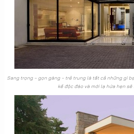
Sang trọng – gọn gàng – trẻ trung là tất cả những gì bạ
kế độc đáo và mới lạ hứa hẹn sẽ 