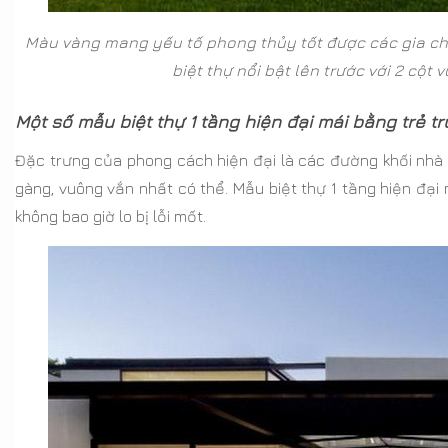
Màu vàng mang yếu tố phong thủy tốt được các gia chủ
biệt thự nổi bật lên trước với 2 cột
Một số mẫu biệt thự 1 tầng hiện đại mái bằng trẻ t
Đặc trưng của phong cách hiện đại là các đường khối nhà
gàng, vuông vắn nhất có thể. Mẫu biệt thự 1 tầng hiện đạ
không bao giờ lo bị lỗi mốt.