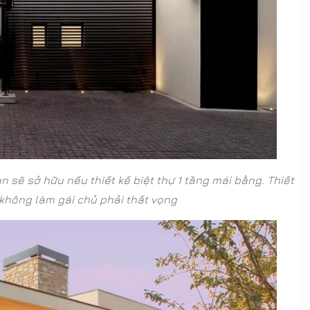
n sẽ sở hữu nếu thiết kế biệt thự 1 tầng mái bằng. Thiết
không làm gái chủ phải thất vọng