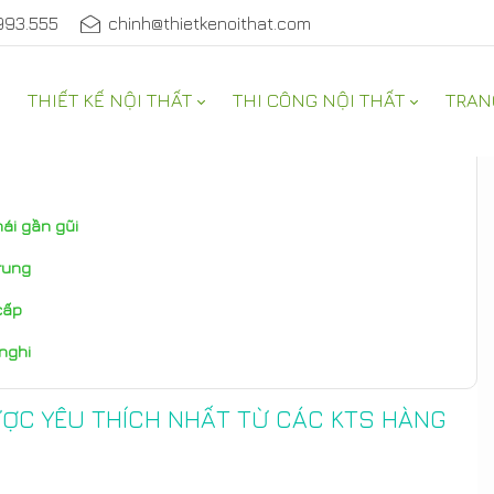
993.555
chinh@thietkenoithat.com
THIẾT KẾ NỘI THẤT
THI CÔNG NỘI THẤT
TRAN
hái gần gũi
rung
cấp
 nghi
ƯỢC YÊU THÍCH NHẤT TỪ CÁC KTS HÀNG