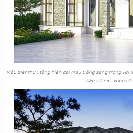
Mẫu biệt thự 1 tầng hiện đại màu trắng sang trọng với th
sâu với sân vườn lớ