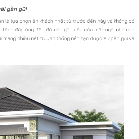
hái gần gũi
i vẫn là lựa chọn ăn khách nhất từ trước đến này và không có
ột tầng đáp ứng đầy đủ các yêu cầu của một ngôi nhà cao
i mang nhiều nét truyền thống nên tạo được sự gần gũi và