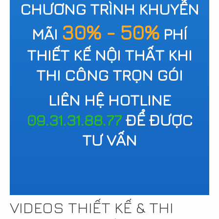
CHƯƠNG TRÌNH KHUYỄN
30% - 50%
MÃI
PHÍ
THIẾT KẾ NỘI THẤT KHI
THI CÔNG TRỌN GÓI
LIÊN HỆ HOTLINE
09.31.31.88.77
ĐỂ ĐƯỢC
TƯ VẤN
VIDEOS THIẾT KẾ & THI