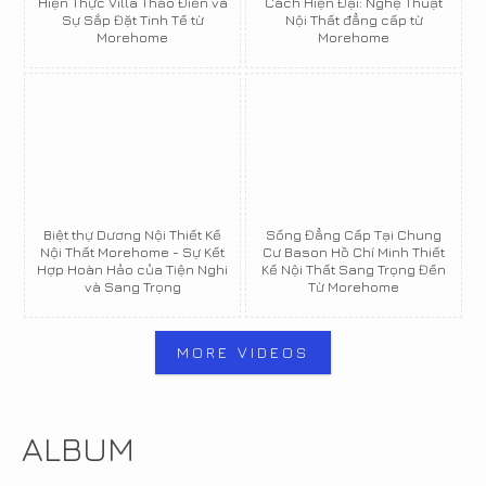
Hiện Thực Villa Thảo Điền và
Cách Hiện Đại: Nghệ Thuật
Sự Sắp Đặt Tinh Tế từ
Nội Thất đẳng cấp từ
Morehome
Morehome
Biệt thự Dương Nội Thiết Kế
Sống Đẳng Cấp Tại Chung
Nội Thất Morehome - Sự Kết
Cư Bason Hồ Chí Minh Thiết
Hợp Hoàn Hảo của Tiện Nghi
Kế Nội Thất Sang Trọng Đến
và Sang Trọng
Từ Morehome
MORE VIDEOS
ALBUM