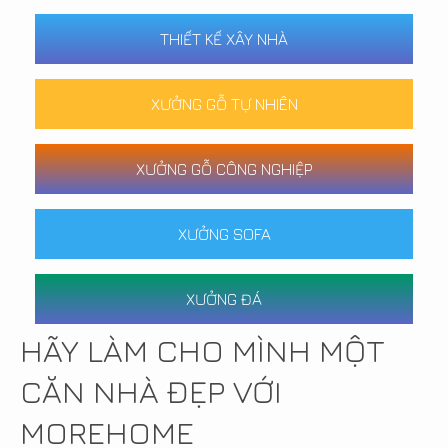
THIẾT KẾ XÂY NHÀ
XƯỞNG GỖ TỰ NHIÊN
XƯỞNG GỖ CÔNG NGHIỆP
XƯỞNG SOFA
XƯỞNG ĐÁ
HÃY LÀM CHO MÌNH MỘT
CĂN NHÀ ĐẸP VỚI
MOREHOME