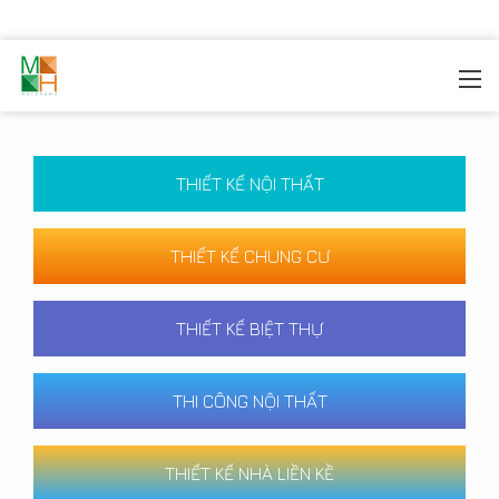
MOREHOME
/
CÔNG TRÌNH
THIẾT KẾ NỘI THẤT
THIẾT KẾ CHUNG CƯ
THIẾT KẾ BIỆT THỰ
THI CÔNG NỘI THẤT
THIẾT KẾ NHÀ LIỀN KỀ