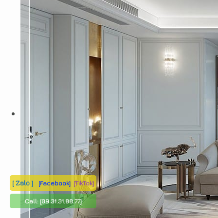
[ Zalo ]
[Facebook]
[TikTok]
Call:
[09.31.31.88.77]