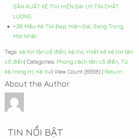
SẢN XUẤT KỆ TIVI HIỆN ĐẠI UY TÍN CHẤT
LƯỢNG
+38 Mẫu Kệ Tivi Đẹp, Hiện Đại, Sang Trọng,
Mới Nhất
Tags:
kệ tivi tân cổ điển
,
kệ tivi
,
thiết kế kệ tivi tân
cổ điển
|
Categories:
Phong cách tân cổ điển
,
Tủ
kệ trang trí
,
Kệ tivi
|
View Count (8558)
|
Return
About the Author
TIN NỔI BẬT