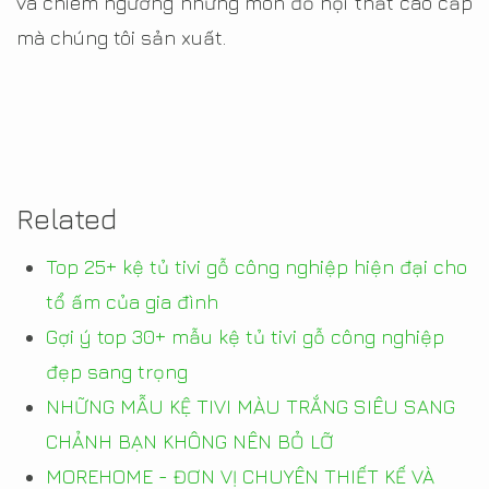
và chiêm ngưỡng những món đồ nội thất cao cấp
mà chúng tôi sản xuất.
Related
Top 25+ kệ tủ tivi gỗ công nghiệp hiện đại cho
tổ ấm của gia đình
Gợi ý top 30+ mẫu kệ tủ tivi gỗ công nghiệp
đẹp sang trọng
NHỮNG MẪU KỆ TIVI MÀU TRẮNG SIÊU SANG
CHẢNH BẠN KHÔNG NÊN BỎ LỠ
MOREHOME - ĐƠN VỊ CHUYÊN THIẾT KẾ VÀ