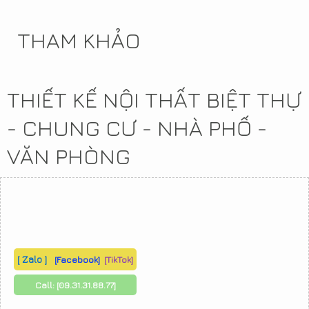
THAM KHẢO
THIẾT KẾ NỘI THẤT BIỆT THỰ
- CHUNG CƯ - NHÀ PHỐ -
VĂN PHÒNG
[ Zalo ]
[Facebook]
[TikTok]
Call:
[09.31.31.88.77]