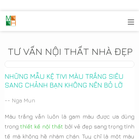
MOREHOME
/
TIN TỨC
TƯ VẤN NỘI THẤT NHÀ ĐẸP
NHỮNG MẪU KỆ TIVI MÀU TRẮNG SIÊU
SANG CHẢNH BẠN KHÔNG NÊN BỎ LỠ
-- Nga Mun
Màu trắng vẫn luôn là gam màu được ưa dùng
trong
thiết kế nội thất
bởi vẻ đẹp sang trọng tinh
tế mà không hề nhàm chán. Tuy chỉ là một màu