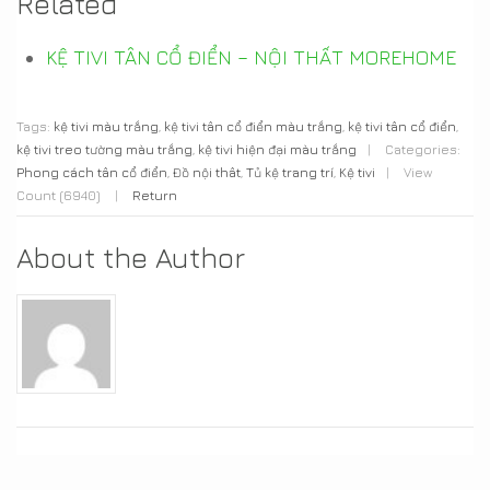
Related
KỆ TIVI TÂN CỔ ĐIỂN – NỘI THẤT MOREHOME
Tags:
kệ tivi màu trắng
,
kệ tivi tân cổ điển màu trắng
,
kệ tivi tân cổ điển
,
kệ tivi treo tường màu trắng
,
kệ tivi hiện đại màu trắng
|
Categories:
Phong cách tân cổ điển
,
Đồ nội thât
,
Tủ kệ trang trí
,
Kệ tivi
|
View
Count (6940)
|
Return
About the Author