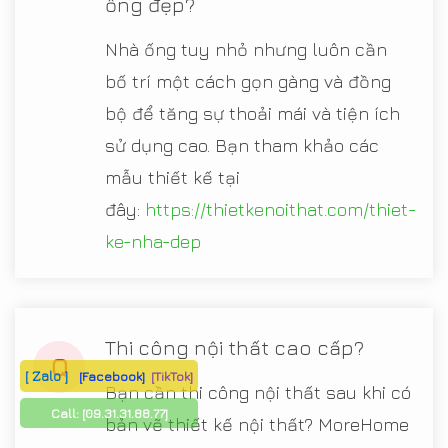
ống đẹp?
Nhà ống tuy nhỏ nhưng luôn cần
bố trí một cách gọn gàng và đồng
bộ để tăng sự thoải mái và tiện ích
sử dụng cao. Bạn tham khảo các
mẫu thiết kế tại
đây:
https://thietkenoithat.com/thiet-
ke-nha-dep
Thi công nội thất cao cấp?
Q
[ Zalo ]
[Facebook]
[TikTok]
Bạn cần thi công nội thất sau khi có
Call:
[09.31.31.88.77]
bản vẽ thiết kế nội thất? MoreHome