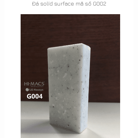
Đá solid surface mã số G002