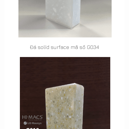
Đá solid surface mã số G034