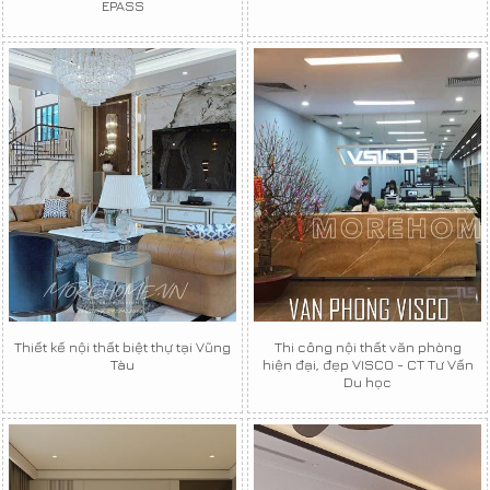
EPASS
Thiết kế nội thất biệt thự tại Vũng
Thi công nội thất văn phòng
Tàu
hiện đại, đẹp VISCO - CT Tư Vấn
Du học