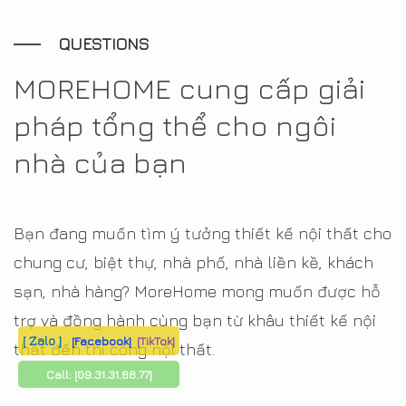
QUESTIONS
MOREHOME cung cấp giải
pháp tổng thể cho ngôi
nhà của bạn
Bạn đang muốn tìm ý tưởng thiết kế nội thất cho
chung cư, biệt thự, nhà phố, nhà liền kề, khách
sạn, nhà hàng? MoreHome mong muốn được hỗ
trợ và đồng hành cùng bạn từ khâu thiết kế nội
[ Zalo ]
[Facebook]
[TikTok]
thất đến thi công nội thất.
Call:
[09.31.31.88.77]