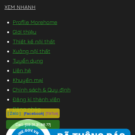
XEM NHANH
Profile Morehome
Giới thiệu
Thiết kế nội thất
Xưởng nội thất
Tuyển dụng
Liên hệ
Khuyến mại
Chính sách & Quy định
Đăng kí thành viên
Đăng nhập
[ Zalo ]
[Facebook]
[TikTok]
Call:
[09.31.31.88.77]