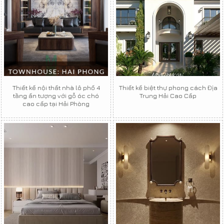
Thiết kế nội thất nhà lô phố 4
Thiết kế biệt thự phong cách Địa
tầng ấn tượng với gỗ óc chó
Trung Hải Cao Cấp
cao cấp tại Hải Phòng