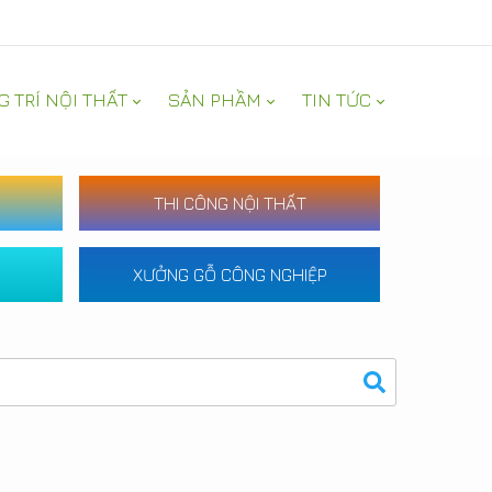
G TRÍ NỘI THẤT
SẢN PHẦM
TIN TỨC
THI CÔNG NỘI THẤT
XƯỞNG GỖ CÔNG NGHIỆP