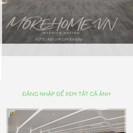
ĐĂNG NHẬP ĐỂ XEM TẤT CẢ ẢNH