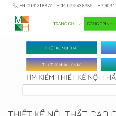
HN: 09.31.31.88.77
HCM: 097.543.8686
HP: 096.1
TRANG CHỦ
CÔNG TRÌNH
THIẾT KẾ NỘI THẤT
THIẾT KẾ NHÀ LIỀN KỀ
TÌM KIẾM THIẾT KẾ NỘI TH
THIẾT KẾ NỘI THẤT CAO 