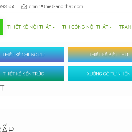
993.555
chinh@thietkenoithat.com
THIẾT KẾ NỘI THẤT
THI CÔNG NỘI THẤT
TRAN
THIẾT KẾ CHUNG CƯ
THIẾT KẾ BIỆT THỰ
THIẾT KẾ KIẾN TRÚC
XƯỞNG GỖ TỰ NHIÊN
ẤT
CẤP