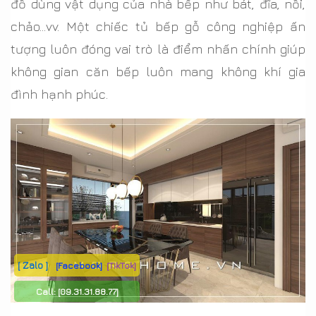
đồ dùng vật dụng của nhà bếp như bát, đĩa, nồi,
chảo…vv. Một chiếc tủ bếp gỗ công nghiệp ấn
tượng luôn đóng vai trò là điểm nhấn chính giúp
không gian căn bếp luôn mang không khí gia
đình hạnh phúc.
[ Zalo ]
[Facebook]
[TikTok]
Call:
[09.31.31.88.77]