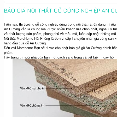
BÁO GIÁ NỘI THẤT GỖ CÔNG NGHIỆP AN C
Hiện nay, thị trường gỗ công nghiệp dùng trong nội thất rất đa dạng, nh
An Cường vẫn là chủng loại được nhiều khách lựa chọn nhất, ngoài uy t
về chất lượng sản phẩm, phong phú về mẫu mã, luôn cập nhật những mã 
Nội thất MoreHome Hải Phòng là đơn vị cấp I chuyên nhận gia công sản xuấ
hàng đầu của gỗ An Cường.
Đến với Morehome Bạn sẽ được cập nhật báo giá gỗ An Cường chính hãng
phẩm.
Hãy trang trí ngôi nhà của bạn một cách sang trọng và tiết kiệm ngay hôm