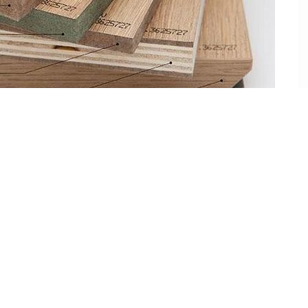
ông nghiệp An Cường
 mới nhất ở Hải Phòng
thất gỗ công nghiệp An Cường
chính hãng mới nhất.
hững thương hiệu uy tín được khách hàng tin tưởng lựa chọn: