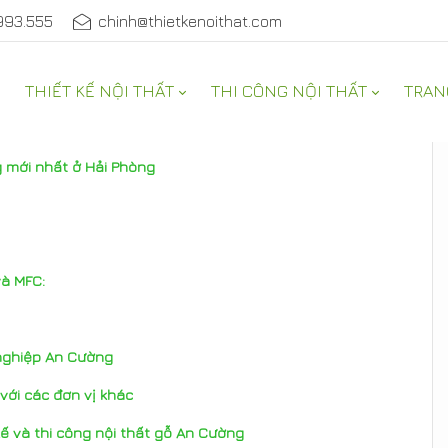
993.555
chinh@thietkenoithat.com
THIẾT KẾ NỘI THẤT
THI CÔNG NỘI THẤT
TRAN
 mới nhất ở Hải Phòng
và MFC:
 nghiệp An Cường
với các đơn vị khác
kế và thi công nội thất gỗ An Cường