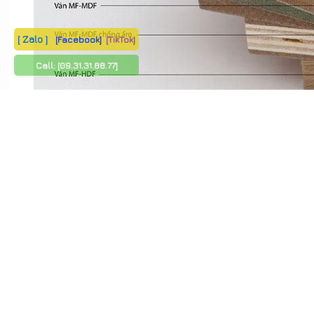
[ Zalo ]
[Facebook]
[TikTok]
Call:
[09.31.31.88.77]
Bảng vật liệu gỗ c
Bảng giá nội thất gỗ công nghiệp An Cường chính hãng
Để đáp ứng nhu cầu của khách hàng, chúng tôi xin gửi đến
bảng giá nội 
Với sự đa dạng về sản phẩm và chất lượng cao, An Cường là một trong n
Danh sách các sản phẩm và giá thành:
Tủ bếp: giá từ 3.500.000đ/md – 8.000.000đ/md