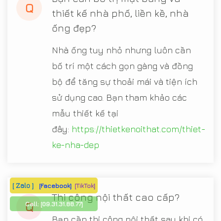
Q
thiết kế nhà phố, liền kề, nhà
ống đẹp?
Nhà ống tuy nhỏ nhưng luôn cần
bố trí một cách gọn gàng và đồng
bộ để tăng sự thoải mái và tiện ích
sử dụng cao. Bạn tham khảo các
mẫu thiết kế tại
đây:
https://thietkenoithat.com/thiet-
ke-nha-dep
[ Zalo ]
[Facebook]
[TikTok]
Thi công nội thất cao cấp?
Q
Call:
[09.31.31.88.77]
Bạn cần thi công nội thất sau khi có