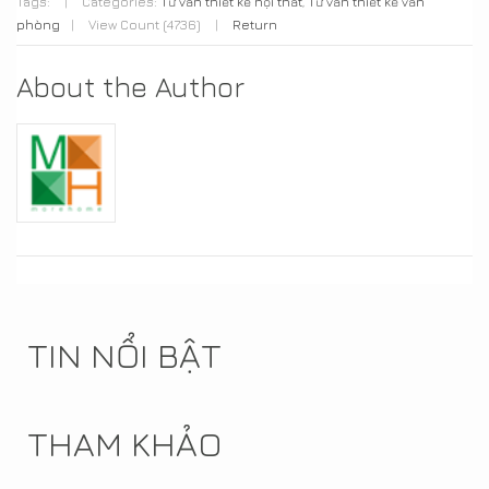
Tags:
|
Categories:
Tư vấn thiết kế nội thất
,
Tư vấn thiết kế văn
phòng
|
View Count (4736)
|
Return
About the Author
TIN NỔI BẬT
THAM KHẢO