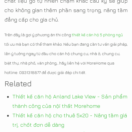
chất liệu gỗ tự nhiên chạm khắc cầu kỳ sẽ giúp
cho không gian thêm phần sang trọng, nâng tầm
đẳng cấp cho gia chủ.
Trên đây là gợi ý phương án thi công
thiết kế căn hộ 5 phòng ngủ
tối ưu mà bạn có thể tham khảo. Nếu bạn đang cần tư vấn giải pháp,
lên ý tưởng ngay từ đầu cho căn hộ chung cư, nhà ở, chung cư,
biệt thự, nhà phố, văn phòng,..hãy liên hệ với MoreHome qua
hotline: 0931318877 để được giải đáp chi tiết.
Related
Thiết kế căn hộ Anland Lake View - Sản phẩm
thành công của nội thất Morehome
Thiết kế căn hộ cho thuê 5x20 - Nâng tầm giá
trị, chốt đơn dễ dàng