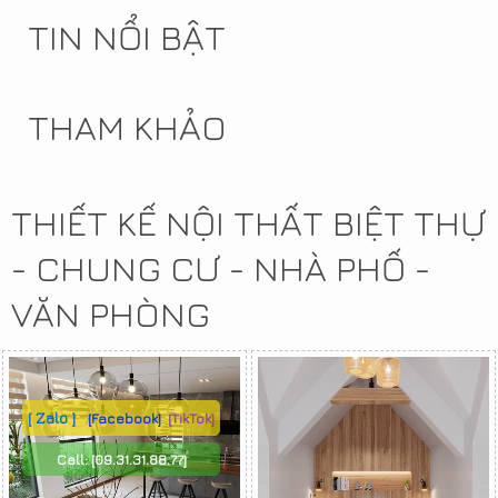
TIN NỔI BẬT
THAM KHẢO
THIẾT KẾ NỘI THẤT BIỆT THỰ
- CHUNG CƯ - NHÀ PHỐ -
VĂN PHÒNG
[ Zalo ]
[Facebook]
[TikTok]
Call:
[09.31.31.88.77]