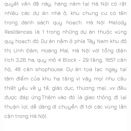
quyết vấn đề này, hàng năm tại Hà Nội có rất
nhiều các dự án nhà ở, khu chung cư có tên
trong danh sách quy hoạch. Hà Nội Melody
Residences là 1 trong những dự án thuộc vùng
quy hoạch đó. Dự án nằm ở phía Tây Nam khu đô
thị Linh Đàm, Hoàng Mai, Hà Nội với tổng diện
tích 3,28 ha, quy mô 4 Block - 29 tầng, 1857 căn
hộ, 48 căn shophouse. Dự án tọa lạc ngay tại
tâm điểm của khu hạ tầng vì vậy mọi nhu cầu
thiết yếu về y tế, giáo dục, thương mại,...vv đều
được đáp ứng.Thêm vào đó là giao thông đi lại
thuận lợi, dễ dàng di chuyển đi tới các vùng lân
cận trong Hà Nội.