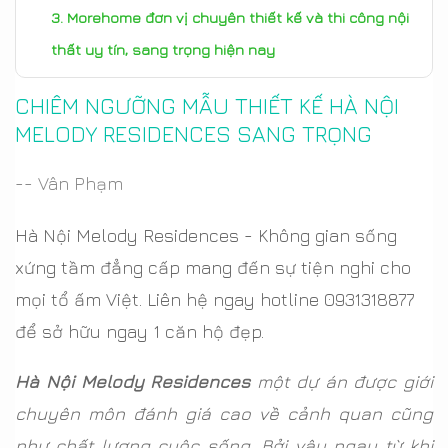
Morehome đơn vị chuyên thiết kế và thi công nội
thất uy tín, sang trọng hiện nay
Ngắm nhìn mẫu thiết kế căn hộ - Hà Nội Melody
CHIÊM NGƯỠNG MẪU THIẾT KẾ HÀ NỘI
Residences được thiết kế bởi Morehome
MELODY RESIDENCES SANG TRỌNG
-- Vân Phạm
Hà Nội Melody Residences - Không gian sống
xứng tầm đẳng cấp mang đến sự tiện nghi cho
mọi tổ ấm Việt. Liên hệ ngay hotline 0931318877
để sở hữu ngay 1 căn hộ đẹp.
Hà Nội Melody Residences
một dự án được giới
chuyên môn đánh giá cao về cảnh quan cũng
như chất lượng cuộc sống. Bởi vậy ngay từ khi