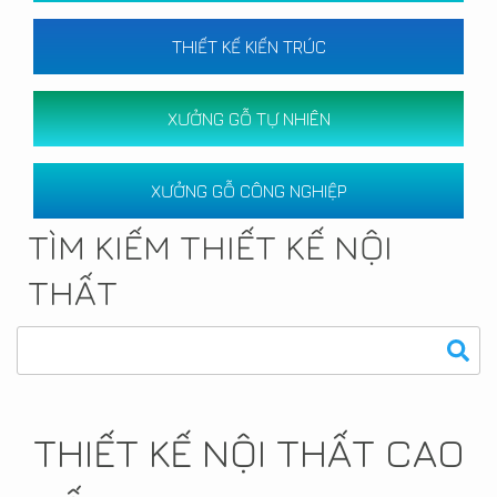
THIẾT KẾ KIẾN TRÚC
XƯỞNG GỖ TỰ NHIÊN
XƯỞNG GỖ CÔNG NGHIỆP
TÌM KIẾM THIẾT KẾ NỘI
THẤT
THIẾT KẾ NỘI THẤT CAO