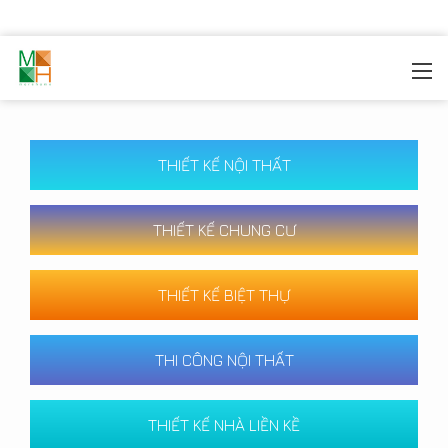
MOREHOME
/
CÔNG TRÌNH
THIẾT KẾ NỘI THẤT
THIẾT KẾ CHUNG CƯ
THIẾT KẾ BIỆT THỰ
THI CÔNG NỘI THẤT
THIẾT KẾ NHÀ LIỀN KỀ