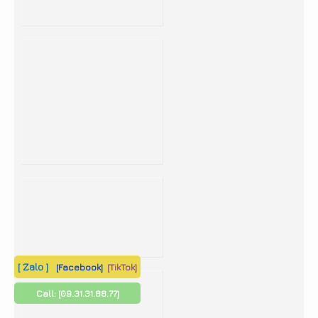
[ Zalo ]
[Facebook]
[TikTok]
Call:
[09.31.31.88.77]