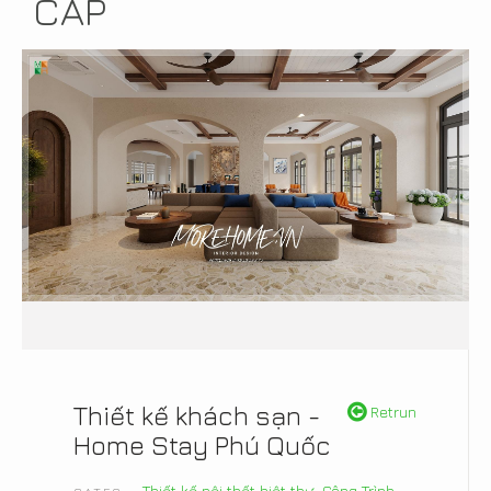
CẤP
Thiết kế khách sạn -
Retrun
Home Stay Phú Quốc
Thiết kế nội thất biệt thự
,
Công Trình