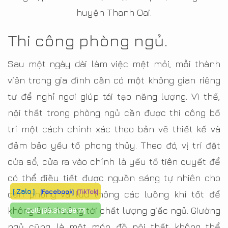
huyện Thanh Oai.
Thi công phòng ngủ.
Sau một ngày dài làm việc mệt mỏi, mỗi thành
viên trong gia đình cần có một không gian riêng
tư để nghỉ ngơi giúp tái tạo năng lượng. Vì thế,
nội thất trong phòng ngủ cần được thi công bố
trí một cách chính xác theo bản vẽ thiết kế và
đảm bảo yếu tố phong thủy. Theo đó, vị trí đặt
cửa sổ, cửa ra vào chính là yếu tố tiên quyết để
có thể điều tiết được nguồn sáng tự nhiên cho
[ Zalo ]
[Facebook]
[TikTok]
căn phòng và lưu thông các luồng khí tốt để
không ảnh hưởng tới chất lượng giấc ngủ. Giường
Call:
[09.31.31.88.77]
ngủ cũng là một món đồ nội thất không thể