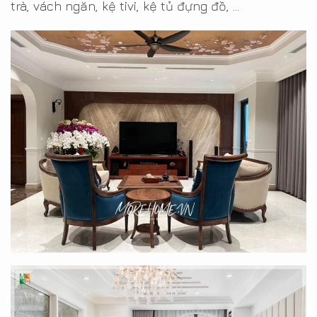
trà, vách ngăn, kệ tivi, kệ tủ đựng đồ, …