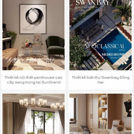
Thiết kế nội thất penthouse cao
Thiết kế biệt thự Swanbay Đồng
cấp sang trọng tại SunGrand
Nai