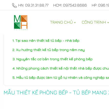
HN: 09.31.31.88.77
HCM: 097.543.8686
HP: 096.1
TRANG CHỦ
CÔNG TRÌNH
TƯ VẤN NỘI THẤT NHÀ ĐẸP
Tại sao nên thiết kế tủ bếp - nhà bếp
Xu hướng thiết kế tủ bếp trong năm nay
Nguyên tắc cơ bản trong thiết kế phòng bếp
Những phong cách thiết kế nội thất nhà bếp được ch
Mẫu tủ bếp được làm từ gỗ tự nhiên và công nghiệp s
MẪU THIẾT KẾ PHÒNG BẾP - TỦ BẾP MAN