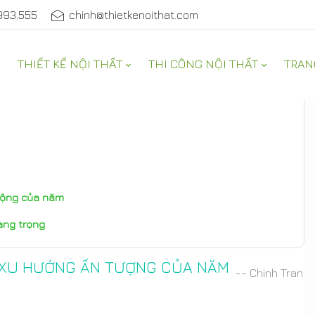
993.555
chinh@thietkenoithat.com
THIẾT KẾ NỘI THẤT
THI CÔNG NỘI THẤT
TRAN
uộng của năm
ang trọng
G XU HƯỚNG ẤN TƯỢNG CỦA NĂM
-- Chinh Tran