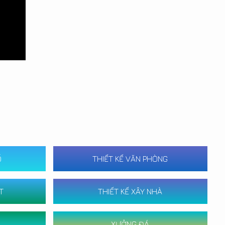
Ố
THIẾT KẾ VĂN PHÒNG
T
THIẾT KẾ XÂY NHÀ
XƯỞNG ĐÁ