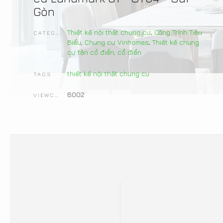
Gòn
Thiết kế nội thất chung cư
,
Công Trình Tiêu
CATEGORIES
Biểu
,
Chung cư Vinhomes
,
Thiết kế chung
cư tân cổ điển, cổ điển
thiết kế nội thất chung cu
TAGS
6002
VIEWCOUNT