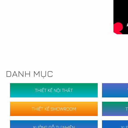
DANH MỤC
THIẾT KẾ NỘI THẤT
THIẾT KẾ SHOWROOM
T
XƯỞNG GỖ TỰ NHIÊN
XƯ