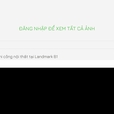
ĐĂNG NHẬP ĐỂ XEM TẤT CẢ ẢNH
i công nội thất tại Landmark 81