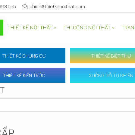
993.555
chinh@thietkenoithat.com
THIẾT KẾ NỘI THẤT
THI CÔNG NỘI THẤT
TRAN
THIẾT KẾ CHUNG CƯ
THIẾT KẾ BIỆT THỰ
THIẾT KẾ KIẾN TRÚC
XƯỞNG GỖ TỰ NHIÊN
ẤT
CẤP