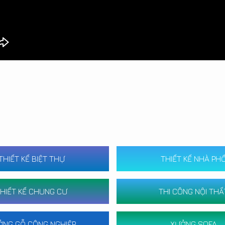
THIẾT KẾ BIỆT THỰ
THIẾT KẾ NHÀ PH
HIẾT KẾ CHUNG CƯ
THI CÔNG NỘI THẤ
ỞNG GỖ CÔNG NGHIỆP
XƯỞNG SOFA