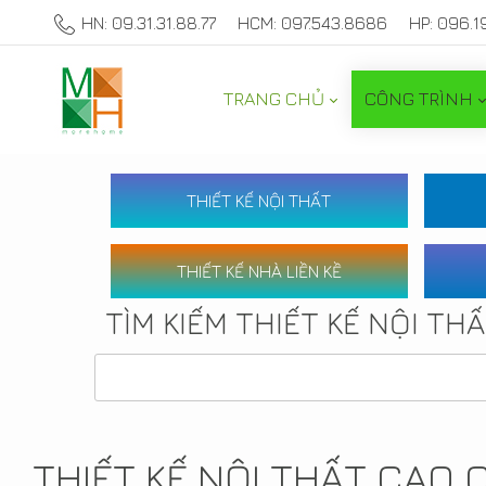
HN: 09.31.31.88.77
HCM: 097.543.8686
HP: 096.1
TRANG CHỦ
CÔNG TRÌNH
THIẾT KẾ NỘI THẤT
THIẾT KẾ NHÀ LIỀN KỀ
TÌM KIẾM THIẾT KẾ NỘI TH
THIẾT KẾ NỘI THẤT CAO 