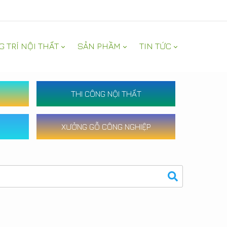
G TRÍ NỘI THẤT
SẢN PHẦM
TIN TỨC
THI CÔNG NỘI THẤT
XƯỞNG GỖ CÔNG NGHIỆP