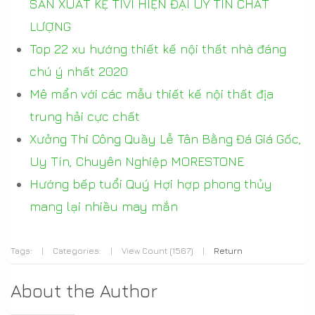
SẢN XUẤT KỆ TIVI HIỆN ĐẠI UY TÍN CHẤT
LƯỢNG
Top 22 xu hướng thiết kế nội thất nhà đáng
chú ý nhất 2020
Mê mẩn với các mẫu thiết kế nội thất địa
trung hải cực chất
Xưởng Thi Công Quầy Lễ Tân Bằng Đá Giá Gốc,
Uy Tín, Chuyên Nghiệp MORESTONE
Hướng bếp tuổi Quý Hợi hợp phong thủy
mang lại nhiều may mắn
Tags:
|
Categories:
|
View Count (1567)
|
Return
About the Author