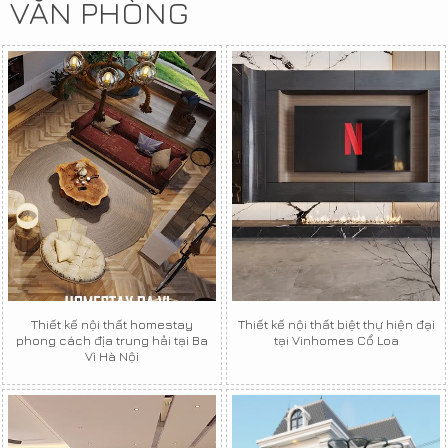
VĂN PHÒNG
Thiết kế nội thất homestay
Thiết kế nội thất biệt thự hiện đại
phong cách địa trung hải tại Ba
tại Vinhomes Cổ Loa
Vì Hà Nội