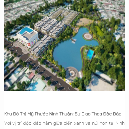
Khu Đô Thị Mỹ Phước Ninh Thuận: Sự Giao Thoa Độc Đáo
Với vị trí độc đáo nằm giữa biển xanh và núi non tại Ninh