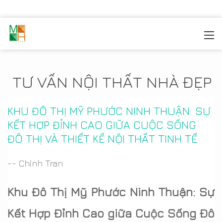
MOREHOME
/
TIN TỨC
TƯ VẤN NỘI THẤT NHÀ ĐẸP
KHU ĐÔ THỊ MỸ PHƯỚC NINH THUẬN: SỰ
KẾT HỢP ĐỈNH CAO GIỮA CUỘC SỐNG
ĐÔ THỊ VÀ THIẾT KẾ NỘI THẤT TINH TẾ
-- Chinh Tran
Khu Đô Thị Mỹ Phước Ninh Thuận: Sự
Kết Hợp Đỉnh Cao giữa Cuộc Sống Đô