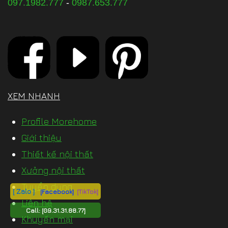
097.1982.777
-
0987.653.777
XEM NHANH
Profile Morehome
Giới thiệu
Thiết kế nội thất
Xưởng nội thất
Tuyển dụng
[ Zalo ]
[Facebook]
[TikTok]
Liên hệ
Call:
[09.31.31.88.77]
Khuyến mại