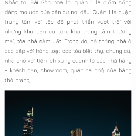
Nhắc tới Sài Gòn hoa lệ, quận 1 là điểm sống
đáng mơ ước của dân cư nơi đây. Quận 1 là quận
trung tâm với tốc độ phát triển vượt trội với
những khu dân cư lớn, khu trung tâm thương
mại, tòa nhà sầm uất. Trong đó, hệ thống nhà ở
cao cấp với hàng loạt các tòa biệt thự, chung cư,
nhà phố với tiện ích xung quanh là các nhà hàng
- khách sạn, showroom, quán cà phê, cửa hàng
thời trang,...