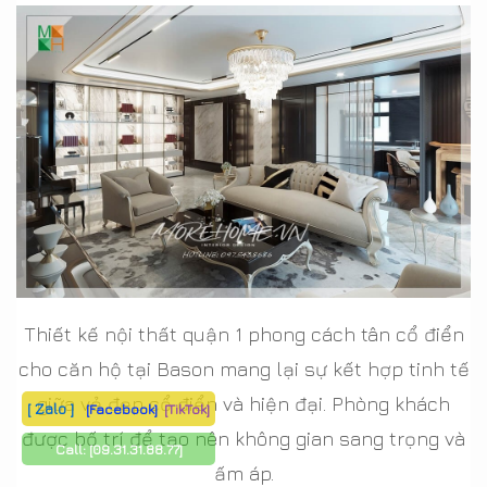
Thiết kế nội thất quận 1 phong cách tân cổ điển
cho căn hộ tại Bason mang lại sự kết hợp tinh tế
giữa vẻ đẹp cổ điển và hiện đại. Phòng khách
[ Zalo ]
[Facebook]
[TikTok]
được bố trí để tạo nên không gian sang trọng và
Call:
[09.31.31.88.77]
ấm áp.