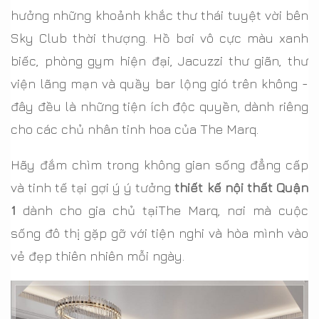
hưởng những khoảnh khắc thư thái tuyệt vời bên
Sky Club thời thượng. Hồ bơi vô cực màu xanh
biếc, phòng gym hiện đại, Jacuzzi thư giãn, thư
viện lãng mạn và quầy bar lộng gió trên không -
đây đều là những tiện ích độc quyền, dành riêng
cho các chủ nhân tinh hoa của The Marq.
Hãy đắm chìm trong không gian sống đẳng cấp
và tinh tế tại gợi ý ý tưởng
thiết kế nội thất Quận
1
dành cho gia chủ tạiThe Marq, nơi mà cuộc
sống đô thị gặp gỡ với tiện nghi và hòa mình vào
vẻ đẹp thiên nhiên mỗi ngày.