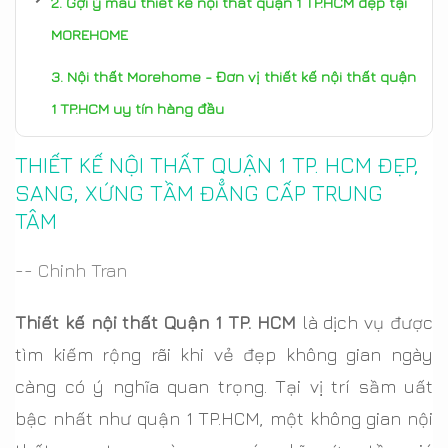
Gợi ý mẫu thiết kế nội thất quận 1 TP.HCM đẹp tại
MOREHOME
Nội thất Morehome - Đơn vị thiết kế nội thất quận
1 TP.HCM uy tín hàng đầu
THIẾT KẾ NỘI THẤT QUẬN 1 TP. HCM ĐẸP,
SANG, XỨNG TẦM ĐẲNG CẤP TRUNG
TÂM
-- Chinh Tran
Thiết kế nội thất Quận 1 TP. HCM
là dịch vụ được
tìm kiếm rộng rãi khi vẻ đẹp không gian ngày
càng có ý nghĩa quan trọng. Tại vị trí sầm uất
bậc nhất như quận 1 TP.HCM, một không gian nội