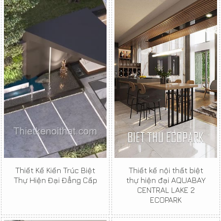
Thiết Kế Kiến Trúc Biệt
Thiết kế nội thất biệt
Thự Hiện Đại Đẳng Cấp
thự hiện đại AQUABAY
CENTRAL LAKE 2
ECOPARK