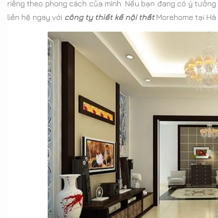
riêng theo phong cách của mình. Nếu bạn đang có ý tưởng 
liên hệ ngay với
công ty thiết kế
nội thất
Morehome tại Hà N