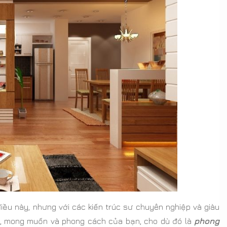
iều này, nhưng với các kiến trúc sư chuyên nghiệp và giàu
ch, mong muốn và phong cách của bạn, cho dù đó là
phong