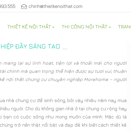
993.555
chinh@thietkenoithat.com
THIẾT KẾ NỘI THẤT
THI CÔNG NỘI THẤT
TRAN
GHIỆP ĐẦY SÁNG TẠO
--
mang lại sự linh hoạt, tiện lợi và thoải mái cho người
ài chính mà quan trọng thể hiện được sự tươi vui, thuận
t kế nội thất chưng cư chuyên nghiệp Morehome – người
mua nhà chung cư để sinh sống, bởi vậy nhiều năm nay mua
hiều người. Cho dù không gian nhà ở tại chung cư rộng hay
iúp bạn có cuộc sống như mong muốn của mình. Mặc dù là
húng trở nên thật nổi bật và đẹp đẽ khi biết cách thiết kế