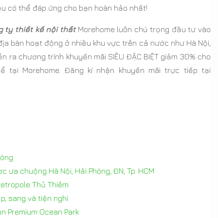
u có thể đáp ứng cho bạn hoàn hảo nhất!
 ty thiết kế nội thất
Morehome luôn chú trọng đầu tư vào
địa bàn hoạt động ở nhiều khu vực trên cả nước như Hà Nội,
iễn ra chương trình khuyến mãi SIÊU ĐẶC BIỆT giảm 30% cho
hể tại Morehome. Đăng kí nhận khuyến mãi trực tiếp tại
hòng
ợc ưa chuộng Hà Nội, Hải Phòng, ĐN, Tp. HCM
 Metropole Thủ Thiêm
, sang và tiện nghi.
lion Premium Ocean Park