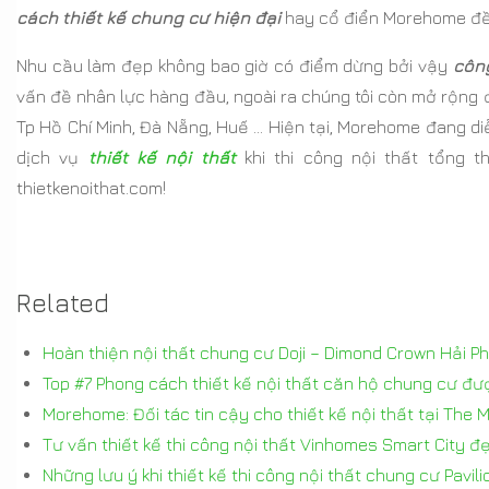
cách thiết kế chung cư hiện đại
hay cổ điển Morehome đề
Nhu cầu làm đẹp không bao giờ có điểm dừng bởi vậy
công
vấn đề nhân lực hàng đầu, ngoài ra chúng tôi còn mở rộng 
Tp Hồ Chí Minh, Đà Nẵng, Huế … Hiện tại, Morehome đang d
dịch vụ
thiết kế nội thất
khi thi công nội thất tổng t
thietkenoithat.com!
Related
Hoàn thiện nội thất chung cư Doji – Dimond Crown Hải P
Top #7 Phong cách thiết kế nội thất căn hộ chung cư đư
Morehome: Đối tác tin cậy cho thiết kế nội thất tại The
Tư vấn thiết kế thi công nội thất Vinhomes Smart City đẹp
Những lưu ý khi thiết kế thi công nội thất chung cư Pavi