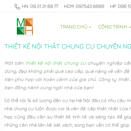
HN: 09.31.31.88.77
HCM: 097.543.8686
HP: 096.1
TRANG CHỦ
CÔNG TRÌNH
TƯ VẤN NỘI THẤT NHÀ ĐẸP
THIẾT KẾ NỘI THẤT CHUNG CƯ CHUYÊN N
Một bản
thiết kế nội thất chung cư
chuyên nghiệp cần 
dùng, đẹp không phải quá cao cấp, quá nặng về vấn đề t
tiện phù hợp với hoàn cảnh của gia chủ. Công ty thiế
bạn đồng hành cùng ngôi nhà của bạn!
Có thể nói ¾ số lượng dân cư tại Hà Nội đều có nhu cầu 
nhà chung cư luôn được coi là vấn đề cấp thiết nhất của n
hẹp cũng đều cần sự thiết kế tinh tế và sáng tạo để g
những căn nhà liền kề sát vách, song bạn vẫn có thể giúp c