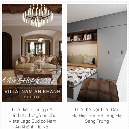
Thiết kế thi công nội
Thiết Kế Nội Thất Căn
thất biệt thự gỗ óc chó
Hộ Hiện Đại 88 Láng Hạ
Vista Lago Sudico Nam
Sang Trọng
An Khánh Hà Nội