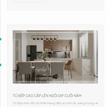
TỦ BẾP CAO CẤP LÊN NGÔI DỊP CUỐI NĂM
Tủ bếp món đồ nội thất mang đến sự tinh tế, sang trọng và