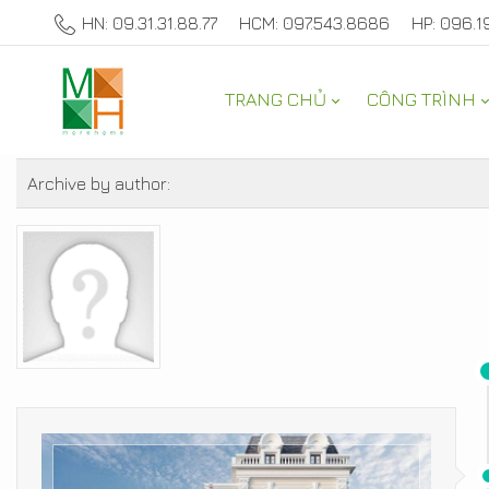
HN: 09.31.31.88.77
HCM: 097.543.8686
HP: 096.1
TRANG CHỦ
CÔNG TRÌNH
TƯ VẤN NỘI THẤT NHÀ Đ
Archive by author: