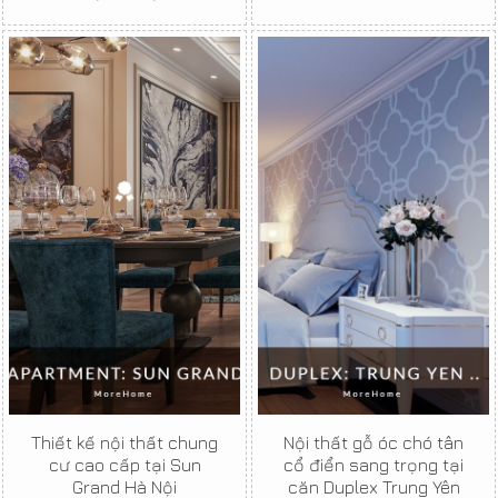
Thiết kế nội thất chung
Nội thất gỗ óc chó tân
cư cao cấp tại Sun
cổ điển sang trọng tại
Grand Hà Nội
căn Duplex Trung Yên