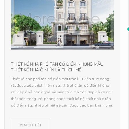
THIẾT KẾ NHÀ PHỐ TÂN CỔ ĐIỂN| NHỮNG MẪU
THIẾT KẾ NHÀ Ở NHÌN LÀ THÍCH MÊ
Thiết kế nhà phố tân cổ điển một trào lưu kiến trúc đang
rất được yêu thích hiện nay. Nhà phố tân cổ điển không
chỉ đẹp ở vẻ bên ngoài về kiến trúc mà còn đẹp cả về nội
thất bên trong. Với phong cách thiết kế nội thất nhà ở tân
cổ điển này, nhiều bí mật sẽ cần được các bạn khám phá.
XEM CHI TIẾT