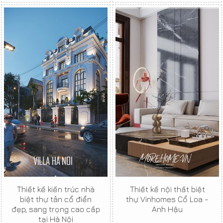
Thiết kế kiến trúc nhà
Thiết kế nội thất biệt
biệt thự tân cổ điển
thự Vinhomes Cổ Loa -
đẹp, sang trọng cao cấp
Anh Hậu
tại Hà Nội