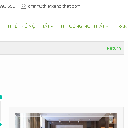
993.555
chinh@thietkenoithat.com
THIẾT KẾ NỘI THẤT
THI CÔNG NỘI THẤT
TRAN
ẸP
Return