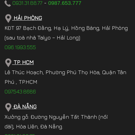
0931.31.88.77
-
0987.653.777
HẢI PHÒNG
KĐT 97 Bạch Đằng, Hạ Lý, Hồng Bàng, Hải Phòng
(sau toà nhà Taiyo – Hải Long)
096.1993.555
TP. HCM
Lê Thúc Hoạch, Phường Phú Thọ Hòa, Quận Tân
Phú , TP.HCM
097.543.8686
ĐÀ NẴNG
Xưởng gỗ: Đường Nguyễn Tất Thành (nối
dài), Hòa Liên, Đà Nẵng.