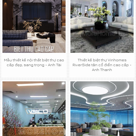
Mẫu thiết kế nội thất biệt thự cao
Thiết kế biệt thự Vinhomes
cấp đẹp, sang trọng - Anh Tài
RiverSide tân cổ điển cao cấp -
Anh Thanh