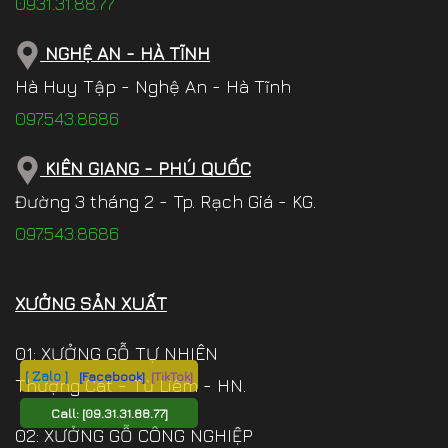
0931.31.88.77
NGHỆ AN - HÀ TĨNH
Hà Huy Tập - Nghệ An - Hà Tĩnh
097.543.8686
KIÊN GIANG - PHÚ QUỐC
Đường 3 tháng 2 - Tp. Rạch Giá - KG.
097.543.8686
XƯỞNG SẢN XUẤT
01: XƯỞNG GỖ TỰ NHIÊN
[ Zalo ]
[Facebook]
[TikTok]
Thượng Cát - Từ Liêm - HN.
Call:
[09.31.31.88.77]
02: XƯỞNG GỖ CÔNG NGHIỆP