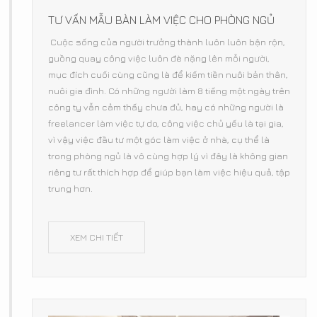
TƯ VẤN MẪU BÀN LÀM VIỆC CHO PHÒNG NGỦ
Cuộc sống của người trưởng thành luôn luôn bận rộn,
guồng quay công việc luôn đè nặng lên mỗi người,
mục đích cuối cùng cũng là để kiếm tiền nuôi bản thân,
nuôi gia đình. Có những người làm 8 tiếng một ngày trên
công ty vẫn cảm thấy chưa đủ, hay có những người là
freelancer làm việc tự do, công việc chủ yếu là tại gia,
vì vậy việc đầu tư một góc làm việc ở nhà, cụ thể là
trong phòng ngủ là vô cùng hợp lý vì đây là không gian
riêng tư rất thích hợp để giúp bạn làm việc hiệu quả, tập
trung hơn.
XEM CHI TIẾT