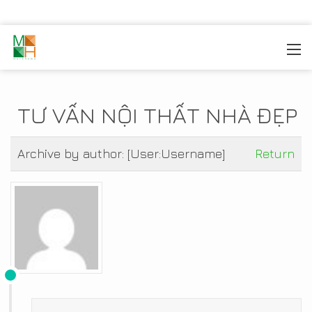
MOREHOME
/
TIN TỨC
TƯ VẤN NỘI THẤT NHÀ ĐẸP
Archive by author:
[User:Username]
Return