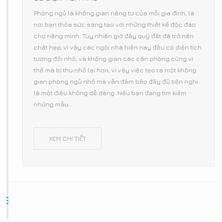
Phòng ngủ là không gian riêng tư của mỗi gia đình, là
nơi bạn thỏa sức sáng tạo với những thiết kế độc đáo
cho riêng mình. Tuy nhiên giờ đây quỹ đất đã trở nên
chật hẹp, vì vậy các ngôi nhà hiện nay đều có diện tích
tương đối nhỏ, và không gian các căn phòng cũng vì
thế mà bị thu nhỏ lại hơn, vì vậy việc tạo ra một không
gian phòng ngủ nhỏ mà vẫn đảm bảo đầy đủ tiện nghi
là một điều không dễ dàng. Nếu bạn đang tìm kiếm
những mẫu...
XEM CHI TIẾT