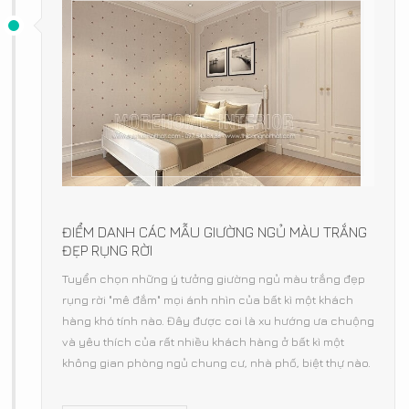
ĐIỂM DANH CÁC MẪU GIƯỜNG NGỦ MÀU TRẮNG
ĐẸP RỤNG RỜI
Tuyển chọn những ý tưởng giường ngủ màu trắng đẹp
rụng rời "mê đắm" mọi ánh nhìn của bất kì một khách
hàng khó tính nào. Đây được coi là xu hướng ưa chuộng
và yêu thích của rất nhiều khách hàng ở bất kì một
không gian phòng ngủ chung cư, nhà phố, biệt thự nào.