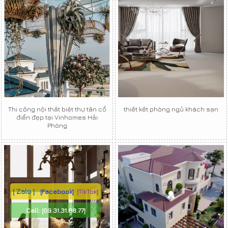
Thi công nội thất biệt thự tân cổ
thiết kết phòng ngủ khách sạn
điển đẹp tại Vinhomes Hải
Phòng
[ Zalo ]
[Facebook]
[TikTok]
Call:
[09.31.31.88.77]