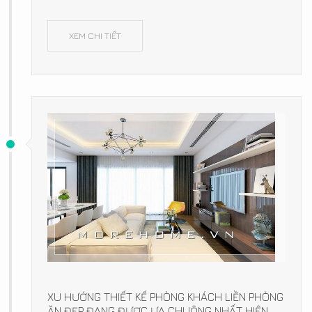
XEM CHI TIẾT
XU HƯỚNG THIẾT KẾ PHÒNG KHÁCH LIỀN PHÒNG
ĂN ĐẸP ĐANG ĐƯỢC ƯA CHUỘNG NHẤT HIỆN