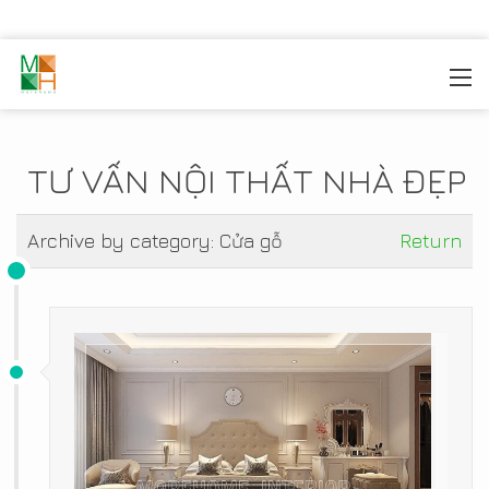
MOREHOME
/
TIN TỨC
TƯ VẤN NỘI THẤT NHÀ ĐẸP
Archive by category:
Cửa gỗ
Return