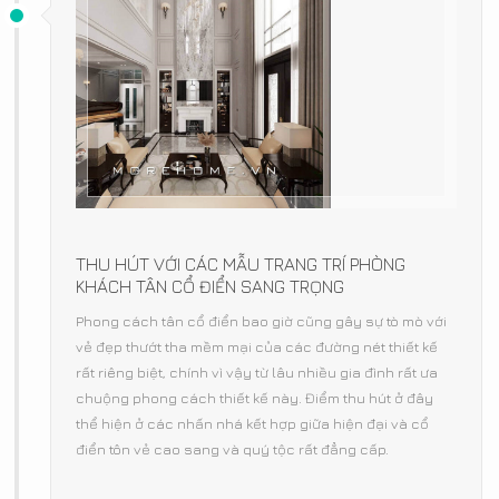
THU HÚT VỚI CÁC MẪU TRANG TRÍ PHÒNG
KHÁCH TÂN CỔ ĐIỂN SANG TRỌNG
Phong cách tân cổ điển bao giờ cũng gây sự tò mò với
vẻ đẹp thướt tha mềm mại của các đường nét thiết kế
rất riêng biệt, chính vì vậy từ lâu nhiều gia đình rất ưa
chuộng phong cách thiết kế này. Điểm thu hút ở đây
thể hiện ở các nhấn nhá kết hợp giữa hiện đại và cổ
điển tôn vẻ cao sang và quý tộc rất đẳng cấp.