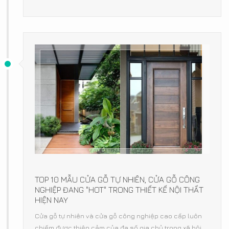
TOP 10 MẪU CỬA GỖ TỰ NHIÊN, CỬA GỖ CÔNG
NGHIỆP ĐANG "HOT" TRONG THIẾT KẾ NỘI THẤT
HIỆN NAY
Cửa gỗ tự nhiên và cửa gỗ công nghiệp cao cấp luôn
chiếm được thiện cảm của đa số gia chủ trong xã hội