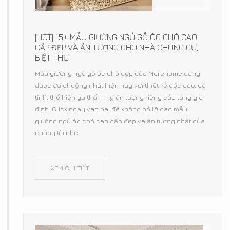
[HOT] 15+ MẪU GIƯỜNG NGỦ GỖ ÓC CHÓ CAO
CẤP ĐẸP VÀ ẤN TƯỢNG CHO NHÀ CHUNG CƯ,
BIỆT THỰ
Mẫu giường ngủ gỗ óc chó đẹp của Morehome đang
được ưa chuộng nhất hiện nay với thiết kế độc đáo, cá
tính, thể hiện gu thẩm mỹ ấn tượng riêng của từng gia
đình. Click ngay vào bài để không bỏ lỡ các mẫu
giường ngủ óc chó cao cấp đẹp và ấn tượng nhất của
chúng tôi nhé.
XEM CHI TIẾT