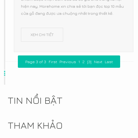
hiện nay. Morehome xin chia sẻ tới bạn đọc top 10 mẫu
cửa gỗ đang được ưa chuộng nhất trong thiết kế.
XEM CHI TIẾT
Page 3 of 3
First
Previous
1
2
[3]
Next
Last
TIN NỔI BẬT
THAM KHẢO