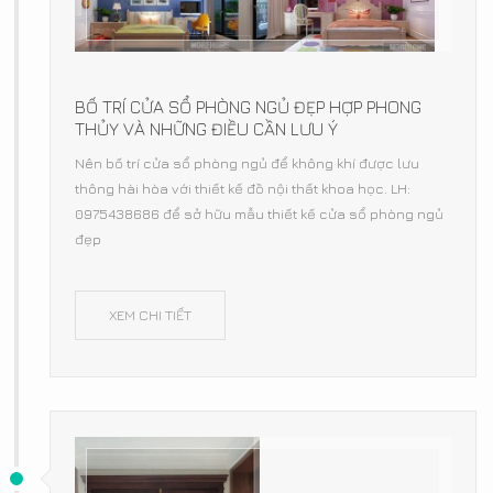
BỐ TRÍ CỬA SỔ PHÒNG NGỦ ĐẸP HỢP PHONG
THỦY VÀ NHỮNG ĐIỀU CẦN LƯU Ý
Nên bố trí cửa sổ phòng ngủ để không khí được lưu
thông hài hòa với thiết kế đồ nội thất khoa học. LH:
0975438686 để sở hữu mẫu thiết kế cửa sổ phòng ngủ
đẹp
XEM CHI TIẾT