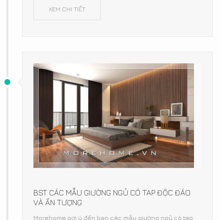
XEM CHI TIẾT
BST CÁC MẪU GIƯỜNG NGỦ CÓ TAP ĐỘC ĐÁO
VÀ ẤN TƯỢNG
Morehome gợi ý đến bạn các mẫu giường ngủ có tap