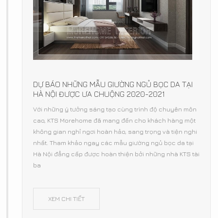
DỰ BÁO NHỮNG MẪU GIƯỜNG NGỦ BỌC DA TẠI
HÀ NỘI ĐƯỢC ƯA CHUỘNG 2020-2021
Với những ý tưởng sáng tạo cùng trình độ chuyên môn
cao, KTS Morehome đã mang đến cho khách hàng một
không gian nghỉ ngơi hoàn hảo, sang trọng và tiện nghi
nhất. Tham khảo ngay các mẫu giường ngủ bọc da tại
Hà Nội đẳng cấp được hoàn thiện bởi những nhà KTS tài
ba
XEM CHI TIẾT