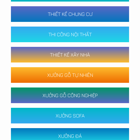
THIẾT KẾ CHUNG CƯ
THI CÔNG NỘI THẤT
THIẾT KẾ XÂY NHÀ
XƯỞNG GỖ TỰ NHIÊN
XƯỞNG GỖ CÔNG NGHIỆP
XƯỞNG SOFA
XƯỞNG ĐÁ