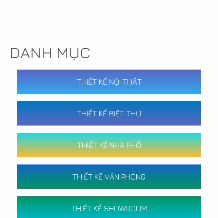
DANH MỤC
THIẾT KẾ NỘI THẤT
THIẾT KẾ BIỆT THỰ
THIẾT KẾ NHÀ PHỐ
THIẾT KẾ VĂN PHÒNG
THIẾT KẾ SHOWROOM