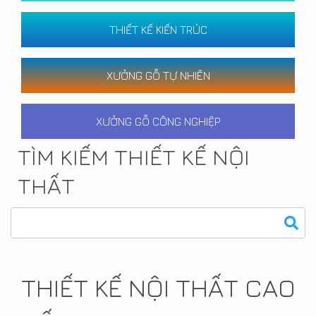
THIẾT KẾ KIẾN TRÚC
XƯỞNG GỖ TỰ NHIÊN
XƯỞNG GỖ CÔNG NGHIỆP
TÌM KIẾM THIẾT KẾ NỘI
THẤT
THIẾT KẾ NỘI THẤT CAO