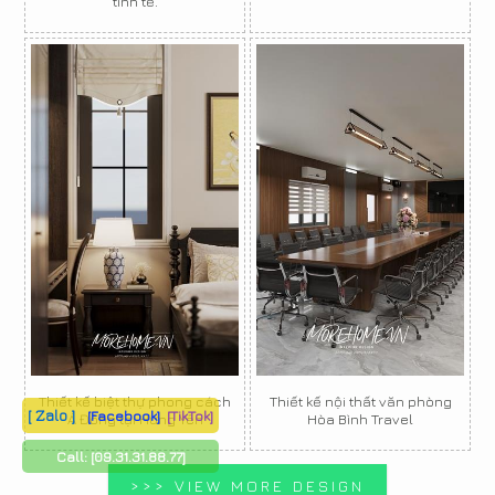
tinh tế.
Thiết kế biệt thự phong cách
Thiết kế nội thất văn phòng
[ Zalo ]
[Facebook]
[TikTok]
Á Đông tại Hưng Yên
Hòa Bình Travel
Call:
[09.31.31.88.77]
>>> VIEW MORE DESIGN