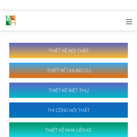
MOREHOME
/
CÔNG TRÌNH
THIẾT KẾ NỘI THẤT
THIẾT KẾ CHUNG CƯ
THIẾT KẾ BIỆT THỰ
THI CÔNG NỘI THẤT
THIẾT KẾ NHÀ LIỀN KỀ