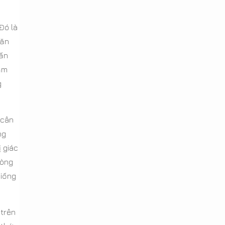
Đó là
văn
hấn
ảm
g
 cân
ng
 giác
hòng
giống
 trên