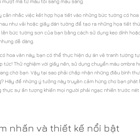
i mượt mà từ màu tối sang màu sáng.
ãy cân nhắc việc kết hợp họa tiết vào những bức tường có hoa
hau như vải hoặc giấy dán tường để tạo ra những họa tiết thú
ếp lên bức tường sơn của bạn bằng cách sử dụng keo dính hoặ
 nhưng dễ dàng.
có hoa văn này, bạn có thể thực hiện dự án vẽ tranh tường tự
ập tức! Thử nghiệm với giấy nến, sử dụng chuyển màu ombre 
 đang chờ bạn. Vậy tại sao phải chấp nhận những điều bình th
ng? Hãy để những ý tưởng này truyền cảm hứng cho bạn phát
 thực sự ấn tượng khiến mọi người phải ngạc nhiên trước nét
m nhấn và thiết kế nổi bật