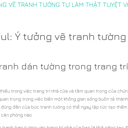
ỞNG VẼ TRANH TƯỜNG TỰ LÀM THẬT TUYỆT V
ul: Ý tưởng vẽ tranh tường
anh dán tường trong trang tr
thiếu trong việc trang trí nhà cửa và tầm quan trọng của chún
quan trọng trong việc biến một không gian sống buồn tẻ thàn
n đúng đắn của bức tranh tường có thể ngay lập tức tạo thêm
 căn phòng nào.
p tranh treo tường vào trang trí nhà của bạn là khả năng tạo 