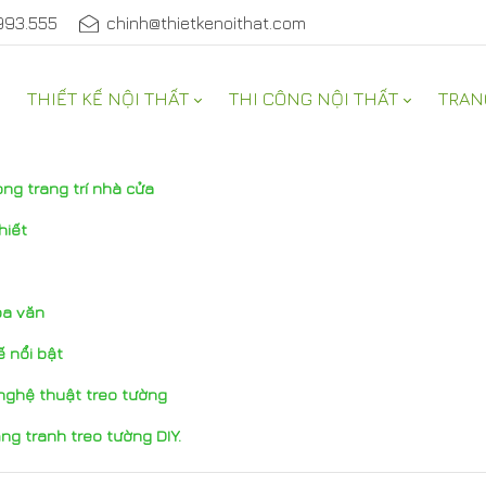
993.555
chinh@thietkenoithat.com
THIẾT KẾ NỘI THẤT
THI CÔNG NỘI THẤT
TRAN
ng trang trí nhà cửa
hiết
oa văn
ế nổi bật
nghệ thuật treo tường
ng tranh treo tường DIY.