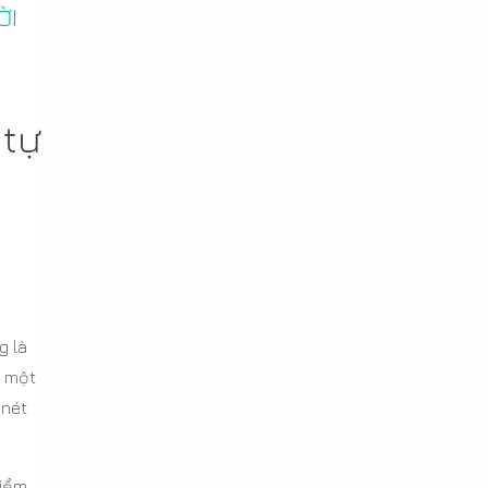
ỜI
 tự
í
g là
h một
 nét
điểm