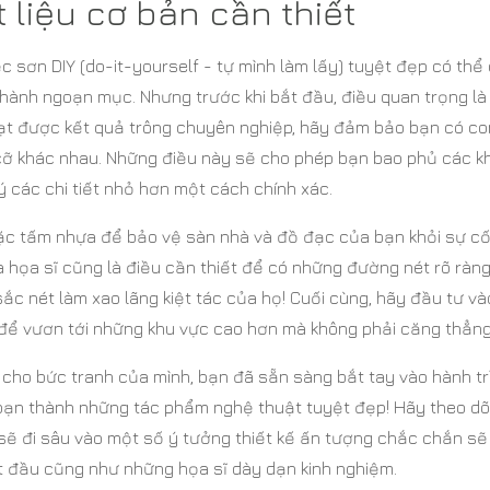
 liệu cơ bản cần thiết
 sơn DIY (do-it-yourself - tự mình làm lấy) tuyệt đẹp có thể
hành ngoạn mục. Nhưng trước khi bắt đầu, điều quan trọng là
đạt được kết quả trông chuyên nghiệp, hãy đảm bảo bạn có co
 cỡ khác nhau. Những điều này sẽ cho phép bạn bao phủ các k
ý các chi tiết nhỏ hơn một cách chính xác.
oặc tấm nhựa để bảo vệ sàn nhà và đồ đạc của bạn khỏi sự cố
 họa sĩ cũng là điều cần thiết để có những đường nét rõ ràng
c nét làm xao lãng kiệt tác của họ! Cuối cùng, hãy đầu tư và
ể vươn tới những khu vực cao hơn mà không phải căng thẳng
 cho bức tranh của mình, bạn đã sẵn sàng bắt tay vào hành tr
bạn thành những tác phẩm nghệ thuật tuyệt đẹp! Hãy theo dõ
i sẽ đi sâu vào một số ý tưởng thiết kế ấn tượng chắc chắn sẽ
 đầu cũng như những họa sĩ dày dạn kinh nghiệm.