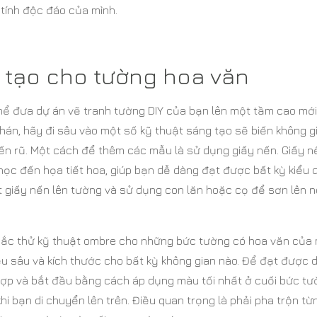
tính độc đáo của mình.
g tạo cho tường hoa văn
hể đưa dự án vẽ tranh tường DIY của bạn lên một tầm cao mới
án, hãy đi sâu vào một số kỹ thuật sáng tạo sẽ biến không g
n rũ. Một cách để thêm các mẫu là sử dụng giấy nến. Giấy n
 học đến họa tiết hoa, giúp bạn dễ dàng đạt được bất kỳ kiểu 
 giấy nến lên tường và sử dụng con lăn hoặc cọ để sơn lên 
hắc thử kỹ thuật ombre cho những bức tường có hoa văn của 
 sâu và kích thước cho bất kỳ không gian nào. Để đạt được 
ợp và bắt đầu bằng cách áp dụng màu tối nhất ở cuối bức tư
i bạn di chuyển lên trên. Điều quan trọng là phải pha trộn từ