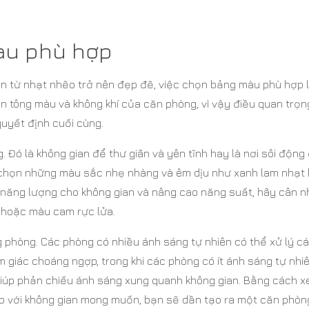
àu phù hợp
ạn từ nhạt nhẽo trở nên đẹp đẽ, việc chọn bảng màu phù hợp 
 tông màu và không khí của căn phòng, vì vậy điều quan trọn
quyết định cuối cùng.
 Đó là không gian để thư giãn và yên tĩnh hay là nơi sôi động
 chọn những màu sắc nhẹ nhàng và êm dịu như xanh lam nhạt
 năng lượng cho không gian và nâng cao năng suất, hãy cân 
 hoặc màu cam rực lửa.
ng phòng. Các phòng có nhiều ánh sáng tự nhiên có thể xử lý c
giác choáng ngợp, trong khi các phòng có ít ánh sáng tự nhi
giúp phản chiếu ánh sáng xung quanh không gian. Bằng cách 
p với không gian mong muốn, bạn sẽ dần tạo ra một căn phòn