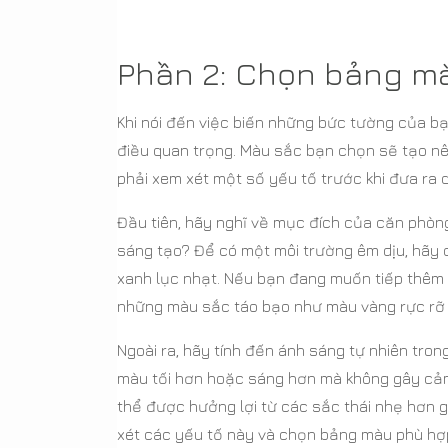
Phần 2: Chọn bảng m
Khi nói đến việc biến những bức tường của b
điều quan trọng. Màu sắc bạn chọn sẽ tạo nên
phải xem xét một số yếu tố trước khi đưa ra 
Đầu tiên, hãy nghĩ về mục đích của căn phòng.
sáng tạo? Để có một môi trường êm dịu, hãy
xanh lục nhạt. Nếu bạn đang muốn tiếp thêm
những màu sắc táo bạo như màu vàng rực rỡ
Ngoài ra, hãy tính đến ánh sáng tự nhiên tro
màu tối hơn hoặc sáng hơn mà không gây cảm 
thể được hưởng lợi từ các sắc thái nhẹ hơn 
xét các yếu tố này và chọn bảng màu phù hợ