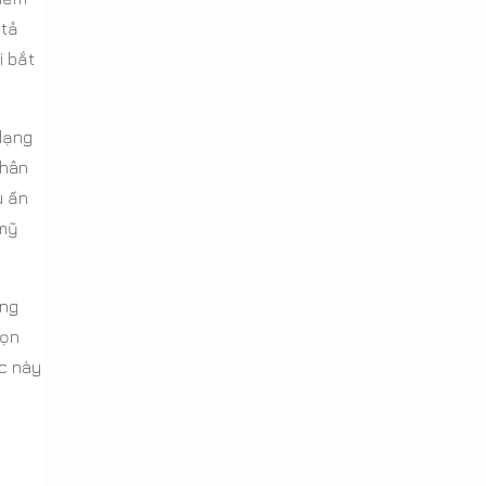
 tả
i bắt
 dạng
thân
u ấn
 mỹ
ong
họn
c này