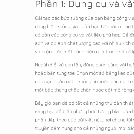
Phần 1: Dụng cụ và vật
Cải tạo các bức tường của bạn bằng công việc
dàng biến không gian của bạn từ nhàm chán t
có sẵn các công cụ và vật liệu phù hợp. Để 
sơn và cọ sơn chất lượng cao với nhiều kích
vực rộng lớn một cách hiệu quả trong khi xử l
Ngoài chổi và con lăn, đừng quên dùng vải h
hoặc bắn tung tóe. Chọn một số băng keo của
các cạnh sắc nét – không ai muốn các cạnh sắ
một bậc thang chắc chắn hoặc cột mở rộng đ
Bây giờ bạn đã có tất cả những thứ cần thiết
sáng tạo để biến những bức tường blah của 
phần tiếp theo của bài viết này, nơi chúng tô
truyền cảm hứng cho cả những người mới bắt