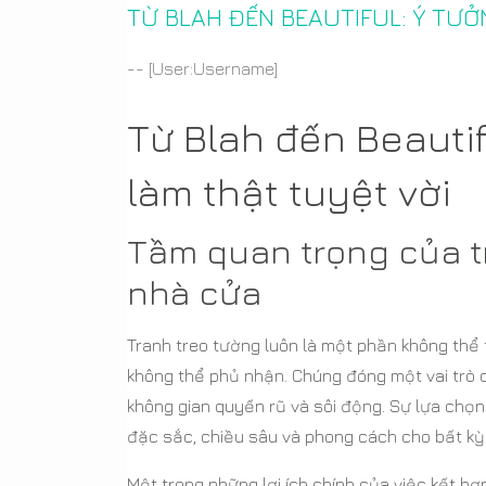
TỪ BLAH ĐẾN BEAUTIFUL: Ý TƯ
-- [User:Username]
Từ Blah đến Beautif
làm thật tuyệt vời
Tầm quan trọng của tr
nhà cửa
Tranh treo tường luôn là một phần không thể 
không thể phủ nhận. Chúng đóng một vai trò 
không gian quyến rũ và sôi động. Sự lựa chọ
đặc sắc, chiều sâu và phong cách cho bất kỳ
Một trong những lợi ích chính của việc kết hợ