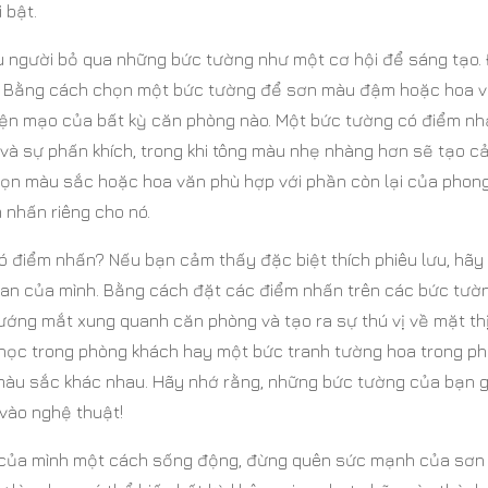
 bật.
iều người bỏ qua những bức tường như một cơ hội để sáng tạo. 
n! Bằng cách chọn một bức tường để sơn màu đậm hoặc hoa 
diện mạo của bất kỳ căn phòng nào. Một bức tường có điểm n
và sự phấn khích, trong khi tông màu nhẹ nhàng hơn sẽ tạo c
à chọn màu sắc hoặc hoa văn phù hợp với phần còn lại của phon
 nhấn riêng cho nó.
có điểm nhấn? Nếu bạn cảm thấy đặc biệt thích phiêu lưu, hãy
ian của mình. Bằng cách đặt các điểm nhấn trên các bức tườ
ướng mắt xung quanh căn phòng và tạo ra sự thú vị về mặt thị
nh học trong phòng khách hay một bức tranh tường hoa trong p
 màu sắc khác nhau. Hãy nhớ rằng, những bức tường của bạn 
vào nghệ thuật!
nhà của mình một cách sống động, đừng quên sức mạnh của sơn