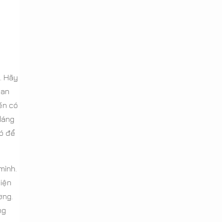
. Hãy
ian
ến có
dáng
nó để
mình.
diện
ờng.
ng