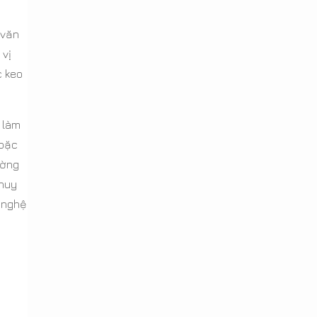
 văn
 vị
c keo
 làm
hoặc
ường
 huy
 nghệ