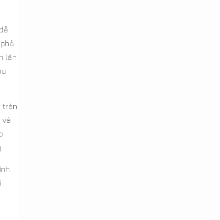
 dễ
 phải
n lăn
hu
 tràn
 và
o
.
ình
i