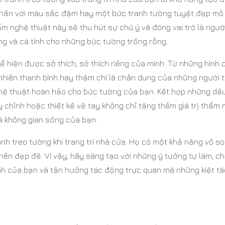
nhấn với màu sắc đậm hay một bức tranh tường tuyệt đẹp mô
 nghệ thuật này sẽ thu hút sự chú ý và đóng vai trò là ngườ
g và cá tính cho những bức tường trống rỗng.
ể hiện được sở thích, sở thích riêng của mình. Từ những hình
nhiên thanh bình hay thậm chí là chân dung của những người 
ghệ thuật hoàn hảo cho bức tường của bạn. Kết hợp những dấ
chỉnh hoặc thiết kế vẽ tay không chỉ tăng thêm giá trị thẩm
và không gian sống của bạn.
nh treo tường khi trang trí nhà cửa. Họ có một khả năng vô s
nên đẹp đẽ. Vì vậy, hãy sáng tạo với những ý tưởng tự làm, c
nh của bạn và tận hưởng tác động trực quan mà những kiệt tá