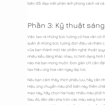
biến đổi đẹp mắt phản ánh phong cách và cá 
Phần 3: Kỹ thuật sán
Việc tạo ra những bức tường có hoa văn có t
quên đi những bức tường đơn điệu và nhàm ch
của bạn thành một tác phẩm nghệ thuật quyế
nhiều kiểu dáng khác nhau, từ hình dạng hình
nào mà bạn mong muốn. Đơn giản chỉ cần đặt
tạo hiệu ứng hoa văn ngay lập tức.
Nếu bạn cảm thấy thích phiêu lưu, hãy cân n
Hiệu ứng chuyển màu phổ biến này thêm chiều
mạo này, hãy chọn hai hoặc nhiều màu phối h
Sau đó, dần dần pha trộn các màu sáng hơn kh